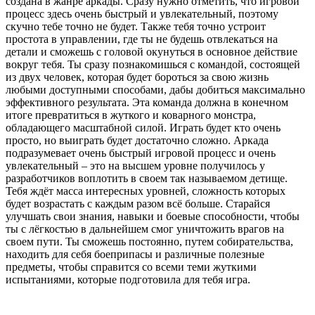
создана в жанре аркады. Сразу нужно отметить, что игровой
процесс здесь очень быстрый и увлекательный, поэтому
скучно тебе точно не будет. Также тебя точно устроит
простота в управлении, где ты не будешь отвлекаться на
детали и сможешь с головой окунуться в основное действие
вокруг тебя. Ты сразу познакомишься с командой, состоящей
из двух человек, которая будет бороться за свою жизнь
любыми доступными способами, дабы добиться максимально
эффективного результата. Эта команда должна в конечном
итоге превратиться в жуткого и коварного монстра,
обладающего масштабной силой. Играть будет кто очень
просто, но выиграть будет достаточно сложно. Аркада
подразумевает очень быстрый игровой процесс и очень
увлекательный – это на высшем уровне получилось у
разработчиков воплотить в своем так называемом детище.
Тебя ждёт масса интересных уровней, сложность которых
будет возрастать с каждым разом всё больше. Старайся
улучшать свои знания, навыки и боевые способности, чтобы
ты с лёгкостью в дальнейшем смог уничтожить врагов на
своем пути. Ты сможешь постоянно, путем собирательства,
находить для себя боеприпасы и различные полезные
предметы, чтобы справится со всеми теми жуткими
испытаниями, которые подготовила для тебя игра.