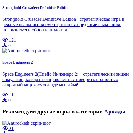
Stronghold Crusader: Definitive Edition
Stronghold Crusader Definitive Edition– стратегическая игра в
режиме реального времени, которая предлагает нам вновь
погрузиться в обновленную и д…
121
0
Space Engineers 2
Space Engineers 2(Спейс Инженерс 2) – стратегический экшен-
симулятор, который отправляет нас покорить полностью
открытый мир космоса, где мы займё…
111
0
Рекомендуем другие игры в категории
Аркады
21