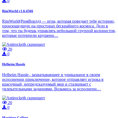
0
RimWorld v1.6.4566
RimWorld(РимВорлд) — игра, которая поведает тебе историю,
произошедшую на просторах бескрайнего космоса. Дело в
том, что ты будешь управлять небольшой группой колонистов,
которые потерпели крушени…
20
0
Helheim Hassle
Helheim Hassle– захватывающее и уникальное в своем
исполнении приключение, которое отправляет игрока в
красочный, непредсказуемый мир и сталкивает с
увлекательными заданиями. Возьмись за исполнени…
20
0
Maritime Calling