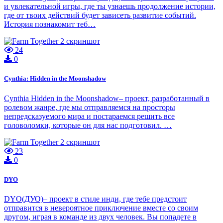
и увлекательной игры, где ты узнаешь продолжение истории,
где от твоих действий будет зависеть развитие событий.
История познакомит теб…
24
0
Cynthia: Hidden in the Moonshadow
Cynthia Hidden in the Moonshadow– проект, разработанный в
ролевом жанре, где мы отправляемся на просторы
непредсказуемого мира и постараемся решить все
головоломки, которые он для нас подготовил. …
23
0
DYO
DYO(ДУО)– проект в стиле инди, где тебе предстоит
отправится в невероятное приключение вместе со своим
другом, играя в команде из двух человек. Вы попадете в