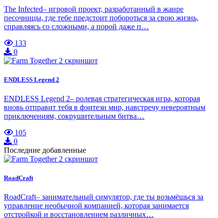
The Infected– игровой проект, разработанный в жанре
песочницы, где тебе предстоит побороться за свою жизнь,
справляясь со сложными, а порой даже п…
133
0
ENDLESS Legend 2
ENDLESS Legend 2– ролевая стратегическая игра, которая
вновь отправит тебя в фэнтези мир, навстречу невероятным
приключениям, сокрушительным битва…
105
0
Последние добавленные
RoadCraft
RoadCraft– занимательный симулятор, где ты возьмёшься за
управление необычной компанией, которая занимается
отстройкой и восстановлением различных…