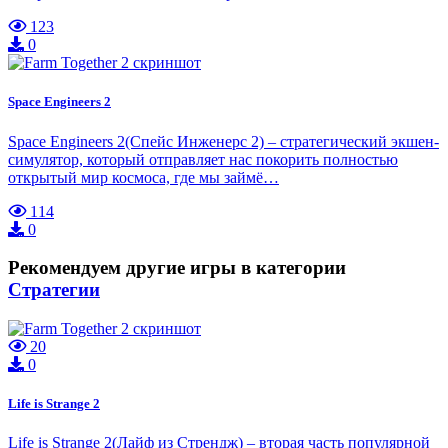
123
0
Space Engineers 2
Space Engineers 2(Спейс Инженерс 2) – стратегический экшен-
симулятор, который отправляет нас покорить полностью
открытый мир космоса, где мы займё…
114
0
Рекомендуем другие игры в категории
Стратегии
20
0
Life is Strange 2
Life is Strange 2(Лайф из Стрендж) – вторая часть популярной