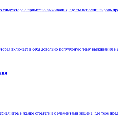
го симулятора с примесью выживания, где ты исполнишь роль п
которая включает в себя довольно популярную тему выживания 
ния
рная игра в жанре стратегии с элементами экшена, где тебе пре