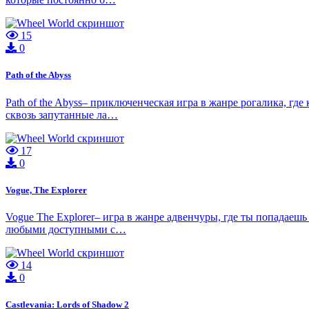
15
0
Path of the Abyss
Path of the Abyss– приключенческая игра в жанре рогалика, г
сквозь запутанные ла…
17
0
Vogue, The Explorer
Vogue The Explorer– игра в жанре адвенчуры, где ты попадаеш
любыми доступными с…
14
0
Castlevania: Lords of Shadow 2