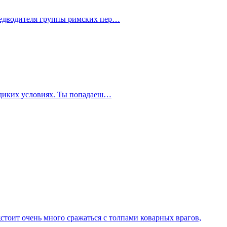
редводителя группы римских пер…
в диких условиях. Ты попадаеш…
дстоит очень много сражаться с толпами коварных врагов,