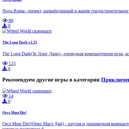
Nova Roma– проект, разработанный в жанре градостроительно
89
0
The Long Dark v2.55
The Long Dark(Зе Лонг Дарк)– очередная компьютерная игра, 
123
0
Рекомендуем другие игры в категории
Приключе
14
0
Orcs Must Die!
Orcs Must Die!(Оркс Маст Дай) – крутая и динамичная компьюте
которые постоянно б…