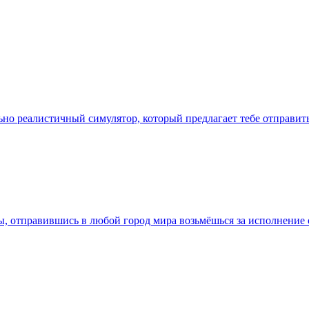
ально реалистичный симулятор, который предлагает тебе отправи
ты, отправившись в любой город мира возьмёшься за исполнение