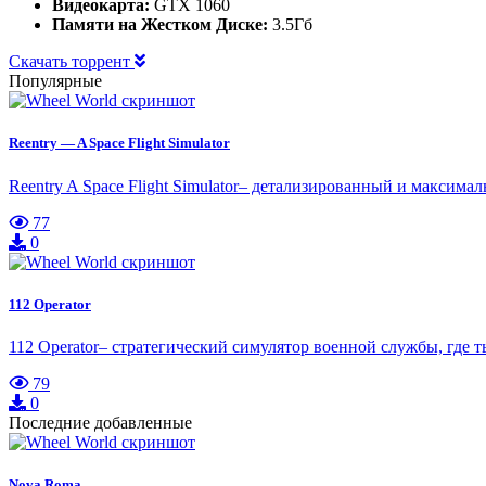
Видеокарта:
GTX 1060
Памяти на Жестком Диске:
3.5Гб
Скачать торрент
Популярные
Reentry — A Space Flight Simulator
Reentry A Space Flight Simulator– детализированный и максим
77
0
112 Operator
112 Operator– стратегический симулятор военной службы, где 
79
0
Последние добавленные
Nova Roma