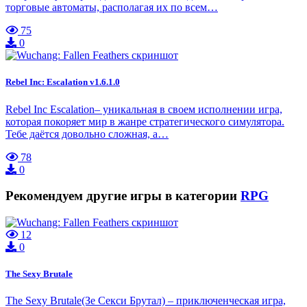
торговые автоматы, располагая их по всем…
75
0
Rebel Inc: Escalation v1.6.1.0
Rebel Inc Escalation– уникальная в своем исполнении игра,
которая покоряет мир в жанре стратегического симулятора.
Тебе даётся довольно сложная, а…
78
0
Рекомендуем другие игры в категории
RPG
12
0
The Sexy Brutale
The Sexy Brutale(Зе Секси Брутал) – приключенческая игра,