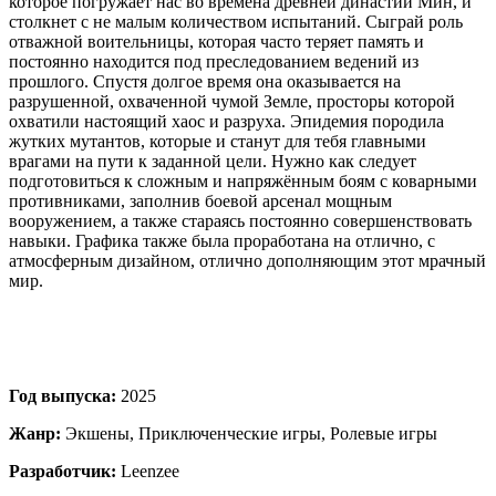
которое погружает нас во времена древней династии Мин, и
столкнет с не малым количеством испытаний. Сыграй роль
отважной воительницы, которая часто теряет память и
постоянно находится под преследованием ведений из
прошлого. Спустя долгое время она оказывается на
разрушенной, охваченной чумой Земле, просторы которой
охватили настоящий хаос и разруха. Эпидемия породила
жутких мутантов, которые и станут для тебя главными
врагами на пути к заданной цели. Нужно как следует
подготовиться к сложным и напряжённым боям с коварными
противниками, заполнив боевой арсенал мощным
вооружением, а также стараясь постоянно совершенствовать
навыки. Графика также была проработана на отлично, с
атмосферным дизайном, отлично дополняющим этот мрачный
мир.
Год выпуска:
2025
Жанр:
Экшены, Приключенческие игры, Ролевые игры
Разработчик:
Leenzee