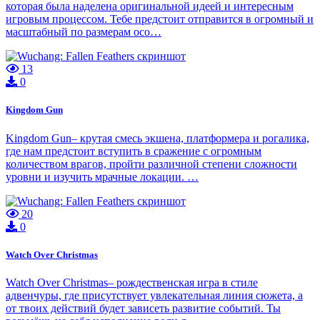
которая была наделена оригинальной идеей и интересным
игровым процессом. Тебе предстоит отправится в огромный и
масштабный по размерам осо…
13
0
Kingdom Gun
Kingdom Gun– крутая смесь экшена, платформера и рогалика,
где нам предстоит вступить в сражение с огромным
количеством врагов, пройти различной степени сложности
уровни и изучить мрачные локации. …
20
0
Watch Over Christmas
Watch Over Christmas– рождественская игра в стиле
адвенчуры, где присутствует увлекательная линия сюжета, а
от твоих действий будет зависеть развитие событий. Ты