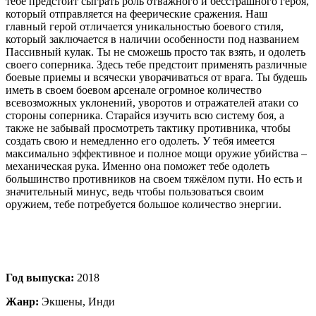
тебе предстоит сыграть роль отважного и бесстрашного героя,
который отправляется на феерические сражения. Наш
главный герой отличается уникальностью боевого стиля,
который заключается в наличии особенности под названием
Пассивный кулак. Ты не сможешь просто так взять, и одолеть
своего соперника. Здесь тебе предстоит применять различные
боевые приемы и всячески уворачиваться от врага. Ты будешь
иметь в своем боевом арсенале огромное количество
всевозможных уклонений, уворотов и отражателей атаки со
стороны соперника. Старайся изучить всю систему боя, а
также не забывай просмотреть тактику противника, чтобы
создать свою и немедленно его одолеть. У тебя имеется
максимально эффективное и полное мощи оружие убийства –
механическая рука. Именно она поможет тебе одолеть
большинство противников на своем тяжёлом пути. Но есть и
значительный минус, ведь чтобы пользоваться своим
оружием, тебе потребуется большое количество энергии.
Год выпуска:
2018
Жанр:
Экшены, Инди