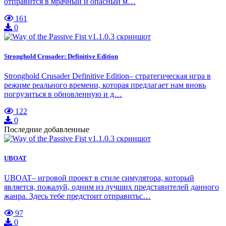
отправится в мрачный и опасный м…
161
0
Stronghold Crusader: Definitive Edition
Stronghold Crusader Definitive Edition– стратегическая игра в
режиме реального времени, которая предлагает нам вновь
погрузиться в обновленную и д…
122
0
Последние добавленные
UBOAT
UBOAT– игровой проект в стиле симулятора, который
является, пожалуй, одним из лучших представителей данного
жанра. Здесь тебе предстоит отправитьс…
97
0