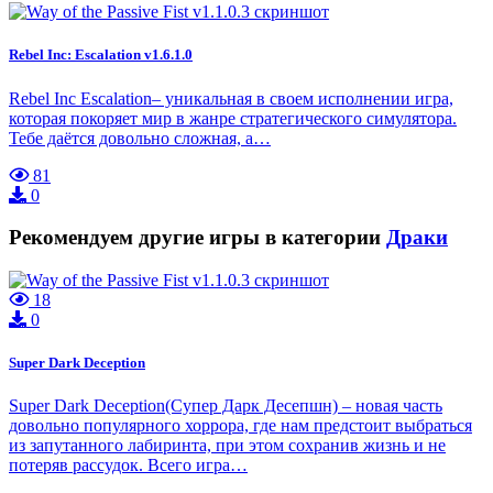
Rebel Inc: Escalation v1.6.1.0
Rebel Inc Escalation– уникальная в своем исполнении игра,
которая покоряет мир в жанре стратегического симулятора.
Тебе даётся довольно сложная, а…
81
0
Рекомендуем другие игры в категории
Драки
18
0
Super Dark Deception
Super Dark Deception(Супер Дарк Десепшн) – новая часть
довольно популярного хоррора, где нам предстоит выбраться
из запутанного лабиринта, при этом сохранив жизнь и не
потеряв рассудок. Всего игра…