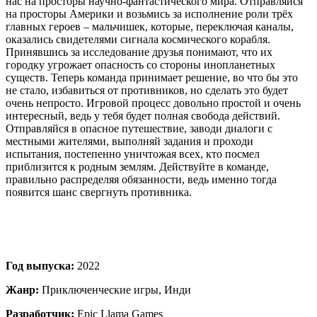
нас на просторы научно-фантастического мира. Отправляйся
на просторы Америки и возьмись за исполнение роли трёх
главных героев – мальчишек, которые, переключая каналы,
оказались свидетелями сигнала космического корабля.
Принявшись за исследование друзья понимают, что их
городку угрожает опасность со стороны инопланетных
существ. Теперь команда принимает решение, во что бы это
не стало, избавиться от противников, но сделать это будет
очень непросто. Игровой процесс довольно простой и очень
интересный, ведь у тебя будет полная свобода действий.
Отправляйся в опасное путешествие, заводи диалоги с
местными жителями, выполняй задания и проходи
испытания, постепенно уничтожая всех, кто посмел
приблизится к родным землям. Действуйте в команде,
правильно распределяя обязанности, ведь именно тогда
появится шанс свергнуть противника.
Год выпуска:
2022
Жанр:
Приключенческие игры, Инди
Разработчик:
Epic Llama Games