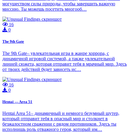
могуществом силы природы, чтобы завершить важную
миссию. Ты можешь посетить многооб…
16
0
The 9th Gate
The 9th Gate– увлекательная игра в жанре хоррора, с
динамичной игровой системой, а также увлекательной
линией сюжета, которая отправит тебя в мрачный мир. Здесь
от твоих действий будет зависеть ис…
16
0
Hentai — Area 51
Hentai Area 51– динамичный и немного безумный шутер,
который отправит тебя в опасный мир и столкнет в
безжалостном сражении с рядом противников. Здесь ты
исполнишь роль отважного героя, который им…