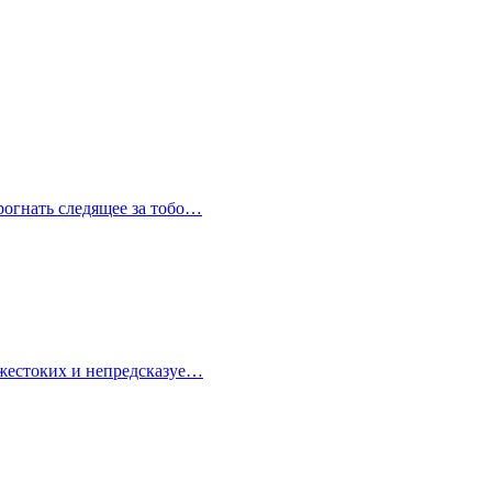
прогнать следящее за тобо…
в жестоких и непредсказуе…