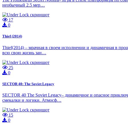
необычный 2.5 мер…
17
0
Thief (2014)
Thief(2014) – мрачная в своем исполнении и динамичная в про
всю свою жизнь зан…
25
0
SECTOR 40: The Soviet Legacy
SECTOR 40 The Soviet Legacy– динамичное и опасное приключе
смекалки и логики. Атмосф…
15
0