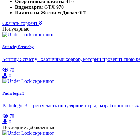
Оперативная память:
4Гб
Видеокарта:
GTX 970
Памяти на Жестком Диске:
6Гб
Скачать торрент
Популярные
Scritchy Scratchy
Scritchy Scratchy– хаотичный хоррор, который проверит твою р
70
0
Pathologic 3
Pathologic 3– третья часть популярной игры, разработанной в 
78
0
Последние добавленные