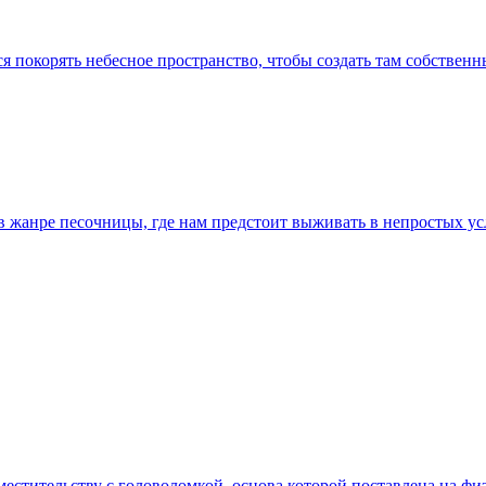
ся покорять небесное пространство, чтобы создать там собствен
й в жанре песочницы, где нам предстоит выживать в непростых
вместительству с головоломкой, основа которой поставлена на ф