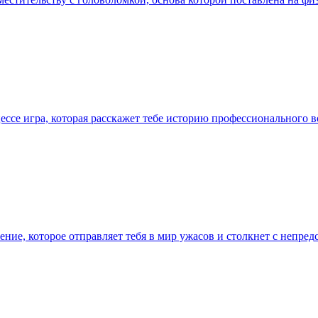
цессе игра, которая расскажет тебе историю профессионального 
ние, которое отправляет тебя в мир ужасов и столкнет с непре