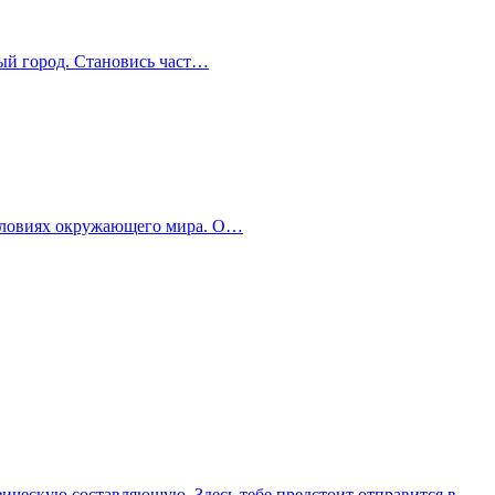
ный город. Становись част…
 условиях окружающего мира. О…
изическую составляющую. Здесь тебе предстоит отправится в