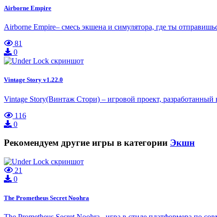
Airborne Empire
Airborne Empire– смесь экшена и симулятора, где ты отправишь
81
0
Vintage Story v1.22.0
Vintage Story(Винтаж Стори) – игровой проект, разработанны
116
0
Рекомендуем другие игры в категории
Экшн
21
0
The Prometheus Secret Noohra
The Prometheus Secret Noohra– игра в стиле платформера по со