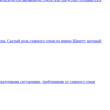
вора. Сыграй роль главного героя по имени Шаретт, который
дсказуемыми ситуациями, требующими от главного героя