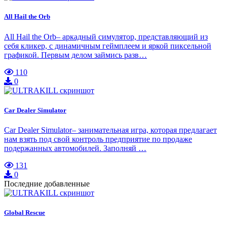
All Hail the Orb
All Hail the Orb– аркадный симулятор, представляющий из
себя кликер, с динамичным геймплеем и яркой пиксельной
графикой. Первым делом займись разв…
110
0
Car Dealer Simulator
Car Dealer Simulator– занимательная игра, которая предлагает
нам взять под свой контроль предприятие по продаже
подержанных автомобилей. Заполняй …
131
0
Последние добавленные
Global Rescue