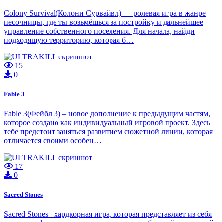
Colony Survival(Колони Сурвайвл) — ролевая игра в жанре
песочницы, где ты возьмёшься за постройку и дальнейшее
управление собственного поселения. Для начала, найди
подходящую территорию, которая б…
15
0
Fable 3
Fable 3(Фейбл 3) – новое дополнение к предыдущим частям,
которое создано как индивидуальный игровой проект. Здесь
тебе предстоит заняться развитием сюжетной линии, которая
отличается своими особен…
17
0
Sacred Stones
Sacred Stones– хардкорная игра, которая представляет из себя