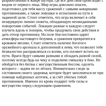
разработанный в жанре шутера, где все действия происходят с
видом от первого лица. Мир игры довольно опасен,
подготовил для тебя массу сражений с самыми коварными
противниками, а также ловушки и испытания на пути к
заданной цели. Стоит отметить, что игра включает в себя
незаурядную линию сюжета, обладающую неожиданными
поворотами событий. Локации разные и каждую следует
изучить вдоль и поперек, чтобы продумать свои действия и
дать отпор противнику. На поле боя постоянно царит
атмосфера настоящего безумия, а сражения превратятся в
кровавое месиво. Стоит отметить наличие богатого
оружейного арсенала и дополнений к нему, что позволит тебе
безжалостно расправляться со всеми, кто посмеет встать на
пути. Враги будут самыми разными и обладать разной силой,
поэтому всегда будь на чеку и подключи смекалку в бою. Не
обойдется без битвы с могущественным боссом, одолеть
которого – задача не из лёгких. Внимательно следи за
состоянием своего здоровья, которое будет заполняться не при
помощи найденных аптечек, а за счёт убитых тобой
противников. Именно их кровь подарит тебе силы и
могущество перед следующим сражением.