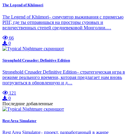
The Legend of Khiimori
The Legend of Khiimori– симулятор выживания с примесью
РПГ, где ты отправишься на просторы суровых и
величественных степей средневековой Монголии.…
66
0
Stronghold Crusader: Definitive Edition
Stronghold Crusader Definitive Edition– стратегическая игра в
режиме реального времени, которая предлагает нам вновь
погрузиться в обновленную и д…
121
0
Последние добавленные
Rest Area Simulator
Rest Area Simulator– проект, разработанный в жанре