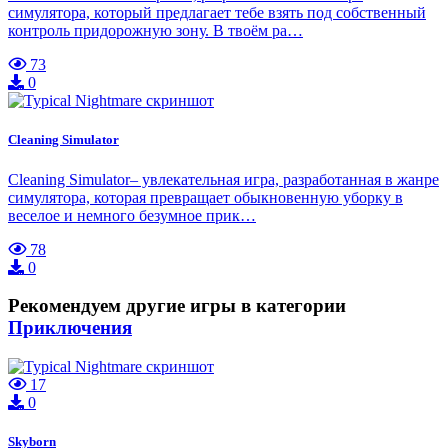
симулятора, который предлагает тебе взять под собственный
контроль придорожную зону. В твоём ра…
73
0
Cleaning Simulator
Cleaning Simulator– увлекательная игра, разработанная в жанре
симулятора, которая превращает обыкновенную уборку в
веселое и немного безумное прик…
78
0
Рекомендуем другие игры в категории
Приключения
17
0
Skyborn