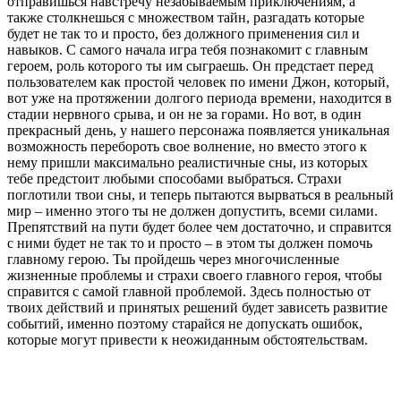
отправишься навстречу незабываемым приключениям, а
также столкнешься с множеством тайн, разгадать которые
будет не так то и просто, без должного применения сил и
навыков. С самого начала игра тебя познакомит с главным
героем, роль которого ты им сыграешь. Он предстает перед
пользователем как простой человек по имени Джон, который,
вот уже на протяжении долгого периода времени, находится в
стадии нервного срыва, и он не за горами. Но вот, в один
прекрасный день, у нашего персонажа появляется уникальная
возможность перебороть свое волнение, но вместо этого к
нему пришли максимально реалистичные сны, из которых
тебе предстоит любыми способами выбраться. Страхи
поглотили твои сны, и теперь пытаются вырваться в реальный
мир – именно этого ты не должен допустить, всеми силами.
Препятствий на пути будет более чем достаточно, и справится
с ними будет не так то и просто – в этом ты должен помочь
главному герою. Ты пройдешь через многочисленные
жизненные проблемы и страхи своего главного героя, чтобы
справится с самой главной проблемой. Здесь полностью от
твоих действий и принятых решений будет зависеть развитие
событий, именно поэтому старайся не допускать ошибок,
которые могут привести к неожиданным обстоятельствам.