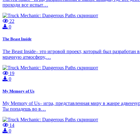
проходи все испыт…
22
0
The Beast Inside
The Beast Inside– это игровой проект, который был разработан 
мрачную атмосферу,…
19
0
My Memory of Us
My Memory of Us– игра, представленная миру в жанре адвенчур
Ты попадешь во в…
14
0