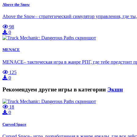
Above the Snow
Above the Snow– стратегический симулятор управления, где т
98
0
MENACE
MENACE– тактическая игра в жанре РПГ, где тебе предстоит 
125
0
Рекомендуем другие игры в категории
Экшн
18
0
Curved Space
Curved Space– игра, разработанная в жанре аркады, где все де