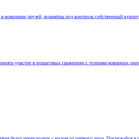
ы, в компании друзей, возьмёшь под контроль собственный куро
принять участие в пошаговых сражениях с толпами коварных о
йствия будут происходить с видом от первого лица. Погружайся 