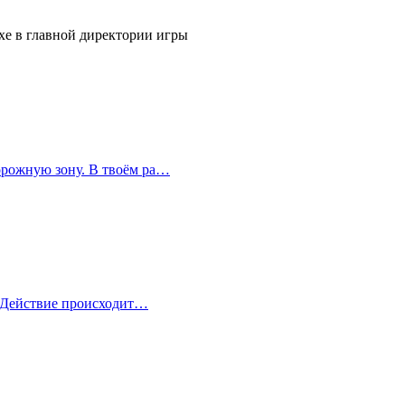
xe в главной директории игры
дорожную зону. В твоём ра…
ь. Действие происходит…