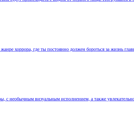
в жанре хоррора, где ты постоянно должен бороться за жизнь глав
ы, с необычным визуальным исполнением, а также увлекательной