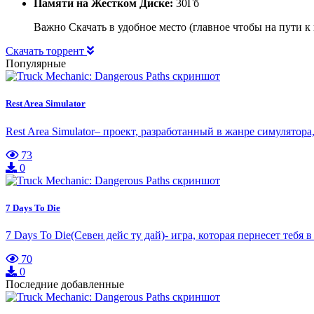
Памяти на Жестком Диске:
30Гб
Важно Скачать в удобное место (главное чтобы на пути 
Скачать торрент
Популярные
Rest Area Simulator
Rest Area Simulator– проект, разработанный в жанре симулятор
73
0
7 Days To Die
7 Days To Die(Севен дейс ту дай)- игра, которая пернесет тебя
70
0
Последние добавленные