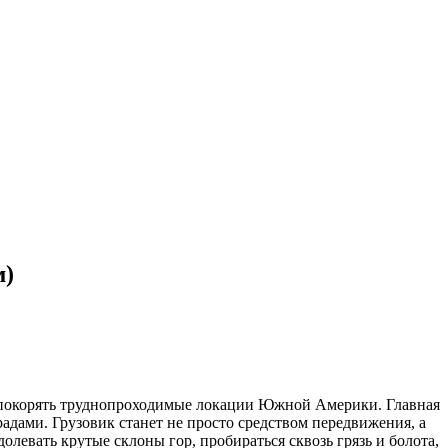
м)
я покорять труднопроходимые локации Южной Америки. Главная
радами. Грузовик станет не просто средством передвижения, а
левать крутые склоны гор, пробираться сквозь грязь и болота,