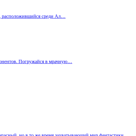
рт, расположившийся среди Ал…
ппонентов. Погружайся в мрачную…
в опасный, но в то же время захватывающий мир фантастики,