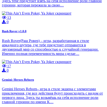
Здесь тебе предстоит взять на себя исполнение роли главной
героини, которая пережила за свою…
13
0
Rush Rover v1.0.0
Rush Rover(Раш Ровер) – игра, разработанная в стиле
аркадного шутера, где тебе предстоит отправится в
двухмерный мир со способностью к случайной генерации.
Именно полная переменчивость мира сделае…
17
0
Gemini: Heroes Reborn
Gemini Heroes Reborn– игра в стиле экшена с элементами
приключения, где все действия будут происходить с видом от
первого лица. Здесь ты возьмёшь на себя исполнение роли
главной героини по имени К…