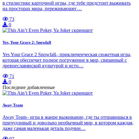
в стилистике карточной игры, где тебе предстоит выживать
на просторах мира, переживающег…
73
0
Yes, Your Grace 2: Snowfall
Yes Your Grace 2 Snowfall– приключенческая сюжетная игра,
которая обеспечит полное погружение в мир, связанный с
древнеславянской культурой и исто…
71
0
Последние добавленные
Away Team
Away Team– игра в жанре выживание, где ты отправишься в
причудливый и довольно необычный мир, в котором каждая,
даже самая маленькая деталь подчин…
97