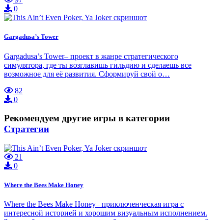
0
Gargadusa’s Tower
Gargadusa’s Tower– проект в жанре стратегического
симулятора, где ты возглавишь гильдию и сделаешь все
возможное для её развития. Сформируй свой о…
82
0
Рекомендуем другие игры в категории
Стратегии
21
0
Where the Bees Make Honey
Where the Bees Make Honey– приключенческая игра с
интересной историей и хорошим визуальным исполнением.