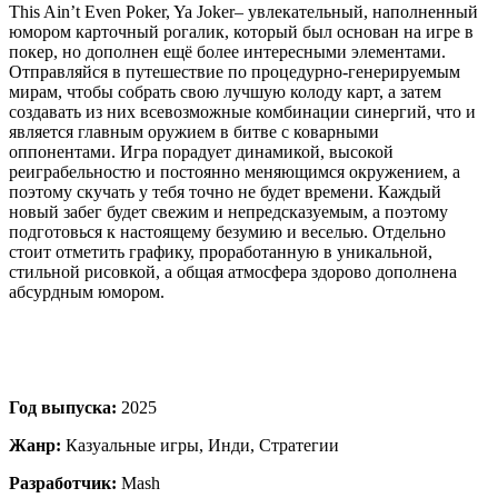
This Ain’t Even Poker, Ya Joker– увлекательный, наполненный
юмором карточный рогалик, который был основан на игре в
покер, но дополнен ещё более интересными элементами.
Отправляйся в путешествие по процедурно-генерируемым
мирам, чтобы собрать свою лучшую колоду карт, а затем
создавать из них всевозможные комбинации синергий, что и
является главным оружием в битве с коварными
оппонентами. Игра порадует динамикой, высокой
реиграбельностю и постоянно меняющимся окружением, а
поэтому скучать у тебя точно не будет времени. Каждый
новый забег будет свежим и непредсказуемым, а поэтому
подготовься к настоящему безумию и веселью. Отдельно
стоит отметить графику, проработанную в уникальной,
стильной рисовкой, а общая атмосфера здорово дополнена
абсурдным юмором.
Год выпуска:
2025
Жанр:
Казуальные игры, Инди, Стратегии
Разработчик:
Mash