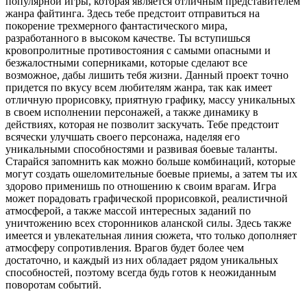
популярной игры, которая является отличным представителем
жанра файтинга. Здесь тебе предстоит отправиться на
покорение трехмерного фантастического мира,
разработанного в высоком качестве. Ты вступишься
кровопролитные противостояния с самыми опасными и
безжалостными соперниками, которые сделают все
возможное, дабы лишить тебя жизни. Данный проект точно
придется по вкусу всем любителям жанра, так как имеет
отличную прорисовку, приятную графику, массу уникальных
в своем исполнении персонажей, а также динамику в
действиях, которая не позволит заскучать. Тебе предстоит
всячески улучшать своего персонажа, наделяя его
уникальными способностями и развивая боевые таланты.
Старайся запомнить как можно больше комбинаций, которые
могут создать ошеломительные боевые приемы, а затем ты их
здорово применишь по отношению к своим врагам. Игра
может порадовать графической прорисовкой, реалистичной
атмосферой, а также массой интересных заданий по
уничтожению всех сторонников аланской силы. Здесь также
имеется и увлекательная линия сюжета, что только дополняет
атмосферу сопротивления. Врагов будет более чем
достаточно, и каждый из них обладает рядом уникальных
способностей, поэтому всегда будь готов к неожиданным
поворотам событий.