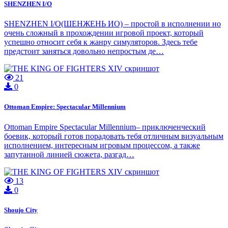
SHENZHEN I/O
SHENZHEN I/O(ШЕНЖЕНЬ ИО) – простой в исполнении но
очень сложный в прохождении игровой проект, который
успешно относит себя к жанру симуляторов. Здесь тебе
предстоит заняться довольно непростым де…
21
0
Ottoman Empire: Spectacular Millennium
Ottoman Empire Spectacular Millennium– приключенческий
боевик, который готов порадовать тебя отличным визуальным
исполнением, интересным игровым процессом, а также
запутанной линией сюжета, разгад…
13
0
Shoujo City