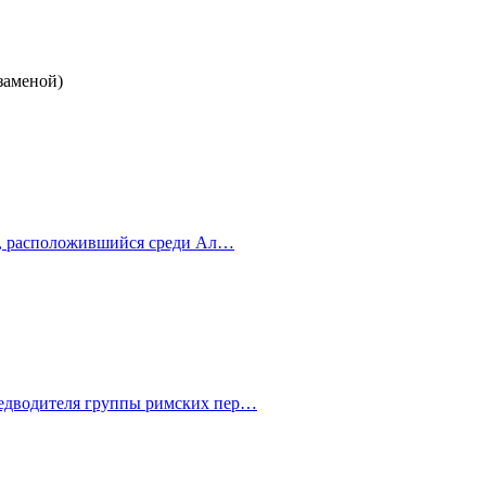
заменой)
рт, расположившийся среди Ал…
редводителя группы римских пер…