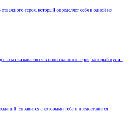
отважного героя, который определяет себя к одной из
есь ты оказываешься в роли главного героя, который купил
заданий, справится с которыми тебе и предоставится