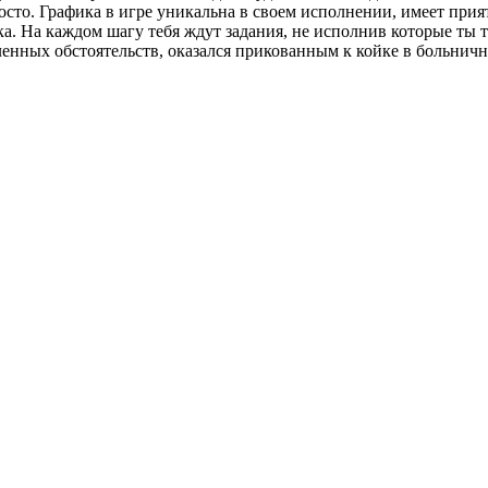
осто. Графика в игре уникальна в своем исполнении, имеет при
ка. На каждом шагу тебя ждут задания, не исполнив которые ты
ленных обстоятельств, оказался прикованным к койке в больнично