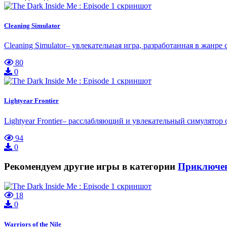
Cleaning Simulator
Cleaning Simulator– увлекательная игра, разработанная в жан
80
0
Lightyear Frontier
Lightyear Frontier– расслабляющий и увлекательный симулято
94
0
Рекомендуем другие игры в категории
Приключе
18
0
Warriors of the Nile