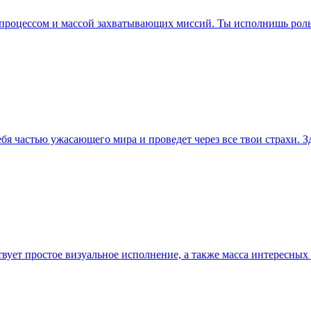
м процессом и массой захватывающих миссий. Ты исполнишь роль 
 частью ужасающего мира и проведет через все твои страхи. Зд
вует простое визуальное исполнение, а также масса интересных 