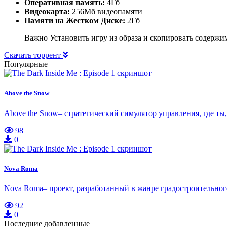
Оперативная память:
4Гб
Видеокарта:
256Мб видеопамяти
Памяти на Жестком Диске:
2Гб
Важно Установить игру из образа и скопировать содержи
Скачать торрент
Популярные
Above the Snow
Above the Snow– стратегический симулятор управления, где т
98
0
Nova Roma
Nova Roma– проект, разработанный в жанре градостроительно
92
0
Последние добавленные