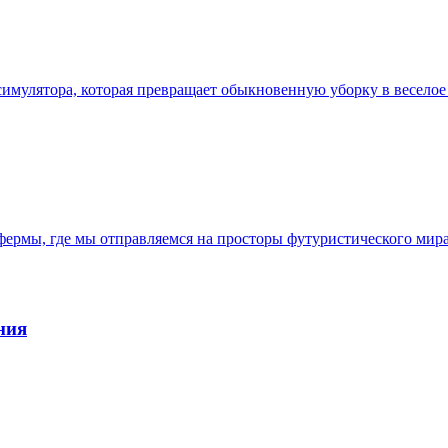
ре симулятора, которая превращает обыкновенную уборку в весел
р фермы, где мы отправляемся на просторы футуристического ми
ния