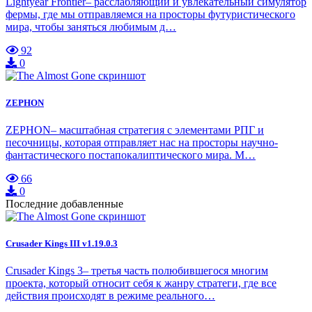
Lightyear Frontier– расслабляющий и увлекательный симулятор
фермы, где мы отправляемся на просторы футуристического
мира, чтобы заняться любимым д…
92
0
ZEPHON
ZEPHON– масштабная стратегия с элементами РПГ и
песочницы, которая отправляет нас на просторы научно-
фантастического постапокалиптического мира. М…
66
0
Последние добавленные
Crusader Kings III v1.19.0.3
Crusader Kings 3– третья часть полюбившегося многим
проекта, который относит себя к жанру стратеги, где все
действия происходят в режиме реального…