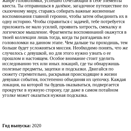
жанре головоломки, успешно сочетающий в себе элементы
квеста. Ты отправишься в далёкое, загадочное путешествие по
сказочному миру, стараясь собирать важные жизненные
воспоминания главной героини, чтобы затем объединить их в
одну историю. Чтобы справиться с задачей, тебе потребуется
приложить не мало усилий, проявить хитрость, смекалку и
логическое мышление. Фрагменты воспоминаний окажутся в
твоей коллекции лишь тогда, когда ты разгадаешь все
головоломки на данном этапе. Чем дальше ты проходишь, тем
больше будет усложняться миссия. Необходимо понять, что же
случилось с девушкой, но для этого нужно узнать о ее
прошлом и настоящем. Особое внимание стоит уделить
исследованию тех или иных локаций, где ты обнаружишь
полезные предметы, зацепки и подсказки. Двигайся по
сюжету стремительно, раскрывая происходящие в жизни
девушки события, постепенно объединяя их цепочку. Каждая
локация, на которой ты будешь оказываться, подвергается
прокрутке в нужную сторону, где даже в самом потайном
уголке может оказаться нужная подсказка.
Год выпуска:
2020