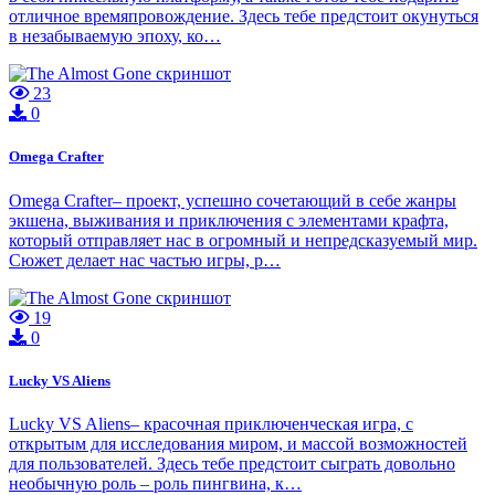
отличное времяпровождение. Здесь тебе предстоит окунуться
в незабываемую эпоху, ко…
23
0
Omega Crafter
Omega Crafter– проект, успешно сочетающий в себе жанры
экшена, выживания и приключения с элементами крафта,
который отправляет нас в огромный и непредсказуемый мир.
Сюжет делает нас частью игры, р…
19
0
Lucky VS Aliens
Lucky VS Aliens– красочная приключенческая игра, с
открытым для исследования миром, и массой возможностей
для пользователей. Здесь тебе предстоит сыграть довольно
необычную роль – роль пингвина, к…