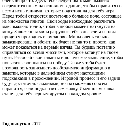
очень непросто. Здесь тебе следует быть максимально
сосредоточенным на основном задании, чтобы справится со
всеми испытаниями, которые подготовила для тебя игра.
Перед тобой откроется достаточно большое поле, состоящее
из множества плиток. Свои ходы необходимо рассчитать
максимально точно, чтобы в любой момент наткнутся на
мину. Заложенная мина разрушит тебя в два счета и тогда
придется проходить игру заново. Мины очень сильно
замаскированы и обойти их будет не так то и просто, как
может показаться на первый взгляд. Ты будешь поэтапно
справляться со всеми миссиями, которые встанут на твоём
пути. Развивай свои таланты и логическое мышление, чтобы
повысить свои шансы на победу. Также у тебя будет
возможность записывать необходимую информацию в
заметки, которые в дальнейшем станут настоящими
подсказками в прохождении. Игровой процесс и его задачи
будут достаточно сложными, но ты сможешь со всем
справится, если подключить смекалку. Именно смекалка
станет для тебя верным другом на каждом уровне.
Год выпуска:
2017