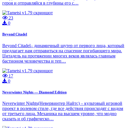
героя и отправляйся в глубины его с…
23
0
Beyond Citadel
Beyond Citadel– динамичный шутер от первого лица, который
предлагает нам отправиться на спасение погибающего мира.
Цитадель на протяжении многих веков являлась главным
бастионом человечества и теп…
17
0
Neverwinter Nights — Diamond Edition
Neverwinter Nights(Невервинтер Найтс) – культовый игровой
проект в ролевом стиле, где все действия происходят с видом
от третьего лица. Механика на высшем уровне, что модно
сказать и об графическо…