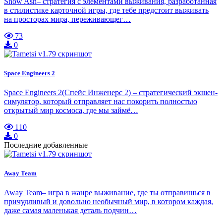
Snow Ash– стратегия с элементами выживания, разработанная
в стилистике карточной игры, где тебе предстоит выживать
на просторах мира, переживающег…
73
0
Space Engineers 2
Space Engineers 2(Спейс Инженерс 2) – стратегический экшен-
симулятор, который отправляет нас покорить полностью
открытый мир космоса, где мы займё…
110
0
Последние добавленные
Away Team
Away Team– игра в жанре выживание, где ты отправишься в
причудливый и довольно необычный мир, в котором каждая,
даже самая маленькая деталь подчин…