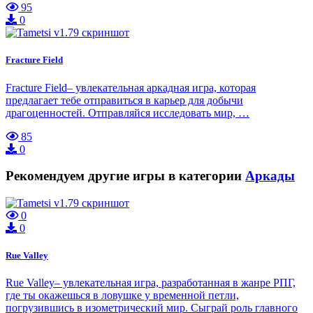
95
0
Fracture Field
Fracture Field– увлекательная аркадная игра, которая
предлагает тебе отправиться в карьер для добычи
драгоценностей. Отправляйся исследовать мир, …
85
0
Рекомендуем другие игры в категории
Аркады
0
0
Rue Valley
Rue Valley– увлекательная игра, разработанная в жанре РПГ,
где ты окажешься в ловушке у временной петли,
погрузившись в изометрический мир. Сыграй роль главного