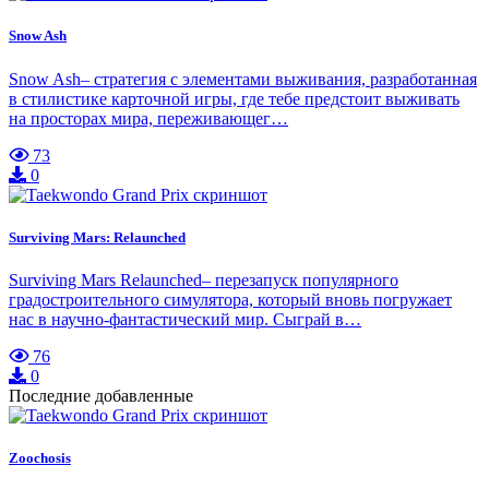
Snow Ash
Snow Ash– стратегия с элементами выживания, разработанная
в стилистике карточной игры, где тебе предстоит выживать
на просторах мира, переживающег…
73
0
Surviving Mars: Relaunched
Surviving Mars Relaunched– перезапуск популярного
градостроительного симулятора, который вновь погружает
нас в научно-фантастический мир. Сыграй в…
76
0
Последние добавленные
Zoochosis