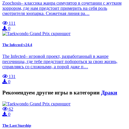
Zoochosis– классика жанра симулятор в сочетании с жутким
хоррором, где нам предстоит примерить на себя роль
смотрителя зоопарка. Сюжетная линия ра…
111
0
The Infected v24.4
The Infected– игровой проект, разработанный в жанре
песочницы, где тебе предстоит побороться за свою жизнь,
справляясь со сложными, а порой даже п…
131
0
Рекомендуем другие игры в категории
Драки
62
0
The Last Starship