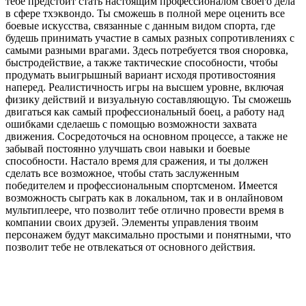
тебе предстоит стать настоящим профессионалом своего дела
в сфере тхэквондо. Ты сможешь в полной мере оценить все
боевые искусства, связанные с данным видом спорта, где
будешь принимать участие в самых разных сопротивлениях с
самыми разными врагами. Здесь потребуется твоя сноровка,
быстродействие, а также тактические способности, чтобы
продумать выигрышный вариант исходя противостояния
наперед. Реалистичность игры на высшем уровне, включая
физику действий и визуальную составляющую. Ты сможешь
двигаться как самый профессиональный боец, а работу над
ошибками сделаешь с помощью возможности захвата
движения. Сосредоточься на основном процессе, а также не
забывай постоянно улучшать свои навыки и боевые
способности. Настало время для сражения, и ты должен
сделать все возможное, чтобы стать заслуженным
победителем и профессиональным спортсменом. Имеется
возможность сыграть как в локальном, так и в онлайновом
мультиплеере, что позволит тебе отлично провести время в
компании своих друзей. Элементы управления твоим
персонажем будут максимально простыми и понятными, что
позволит тебе не отвлекаться от основного действия.