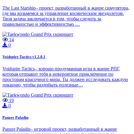
The Last Starship– проект, разработанный в жанре симулятора,
где мы возьмемся за управление космическим звездолетом.
Твоя задача заключается в том, чтобы следить за
правильностью и эффективностью …
14
0
Voidspire Tactics v1.2.0.1
Voidspire Tactics– хорошо продуманная игра в жанре РПГ,
которая отправит тебя в невероятное приключение по
просторам красочного мира. Ты должен исследовать каждую
локацию, чтобы раздобыть полезные…
19
0
Panzer Paladin
Panzer Paladin– игровой проект, разработанный в жанре