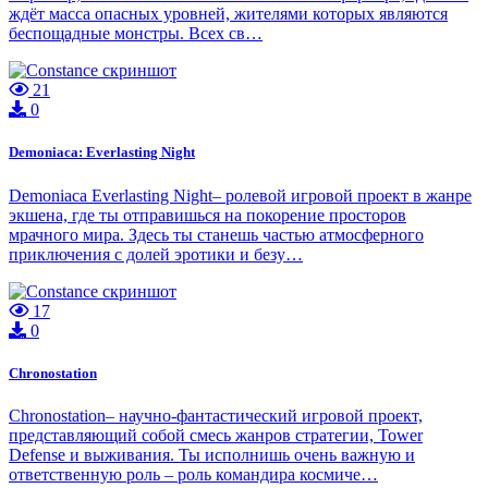
ждёт масса опасных уровней, жителями которых являются
беспощадные монстры. Всех св…
21
0
Demoniaca: Everlasting Night
Demoniaca Everlasting Night– ролевой игровой проект в жанре
экшена, где ты отправишься на покорение просторов
мрачного мира. Здесь ты станешь частью атмосферного
приключения с долей эротики и безу…
17
0
Chronostation
Chronostation– научно-фантастический игровой проект,
представляющий собой смесь жанров стратегии, Tower
Defense и выживания. Ты исполнишь очень важную и
ответственную роль – роль командира космиче…