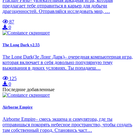
Fracture Field– увлекательная аркадная игра, которая
предлагает тебе отправиться в карьер для добычи
драгоценностей. Отправляйся исследовать мир, …
87
0
The Long Dark v2.55
The Long Dark(Зе Лонг Дарк)– очередная компьютерная игра,
которая включает в себя довольно популярную тему
выживания в диких условиях. Ты попадаеш…
125
0
Последние добавленные
Airborne Empire
Airborne Empire– смесь экшена и симулятора, где ты
отправишься покорять небесное пространство, чтобы создать
там собственный город. Становись част…