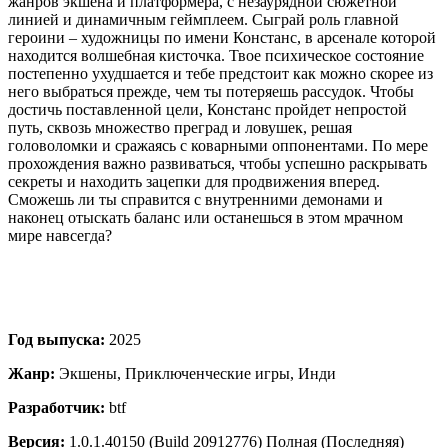
жанров экшена и платформера, с незаурядной сюжетной
линией и динамичным геймплеем. Сыграй роль главной
героини – художницы по имени Констанс, в арсенале которой
находится волшебная кисточка. Твое психическое состояние
постепенно ухудшается и тебе предстоит как можно скорее из
него выбраться прежде, чем ты потеряешь рассудок. Чтобы
достичь поставленной цели, Констанс пройдет непростой
путь, сквозь множество преград и ловушек, решая
головоломки и сражаясь с коварными оппонентами. По мере
прохождения важно развиваться, чтобы успешно раскрывать
секреты и находить зацепки для продвижения вперед.
Сможешь ли ты справится с внутренними демонами и
наконец отыскать баланс или останешься в этом мрачном
мире навсегда?
Год выпуска:
2025
Жанр:
Экшены, Приключенческие игры, Инди
Разработчик:
btf
Версия:
1.0.1.40150 (Build 20912776) Полная (Последняя)