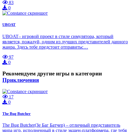
83
0
UBOAT
UBOAT– игровой проект в стиле симулятора, который
является, пожалуй, одним из лучших представителей данного
жанра. Здесь тебе предстоит отправитьс…
97
0
Рекомендуем другие игры в категории
Приключения
17
0
The Bug Butcher
The Bug Butcher(Зе Баг Батчер) – отличный представитель
мира игр, исполненный в стиле экшен-платформера, где тебя