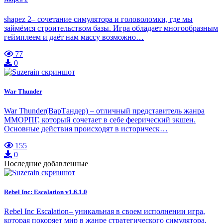
shapez 2– сочетание симулятора и головоломки, где мы
займёмся строительством базы. Игра обладает многообразным
геймплеем и даёт нам массу возможно…
77
0
War Thunder
War Thunder(ВарТандер) – отличный представитель жанра
ММОРПГ, который сочетает в себе феерический экшен.
Основные действия происходят в историческ…
155
0
Последние добавленные
Rebel Inc: Escalation v1.6.1.0
Rebel Inc Escalation– уникальная в своем исполнении игра,
которая покоряет мир в жанре стратегического симулятора.