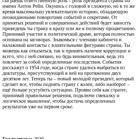
сыграешь ответственную роль – роль президента страны по
имени Антон Рейн. Окунись с головой в сложную, но в то же
время максимально увлекательную историю, обладающую
неожиданными поворотами событий и секретами. От
принятых решений и совершенных действий будет зависеть
приведешь ты страну к краху или же к полному процветанию.
Принимай участие в политической драме, которая полностью
основана на заговорах. Знакомься с членами кабинета и
налаживай контакты с влиятельными фигурами страны. Ты
можешь как отказаться, так и принять наличие коррупции и
всего, что с ней связано, но будь внимательным, ведь это
повлечет за собой определенные последствия. События
расскажут о 1954 годе, когда стране удалось выбраться из
диктатуры, присутствующей в ней на протяжении двух
десятков лет. Теперь ты – новый молодой президент, который
сделает все, чтобы поднять страну с колен, либо наоборот –
ещё больше усугубить ситуацию. Прояви себя как стратег,
принимай правильные решения, подключи смекалку и
логическое мышление, чтобы достичь определенных
результатов уже на первом сроке.
Год выпуска:
2020