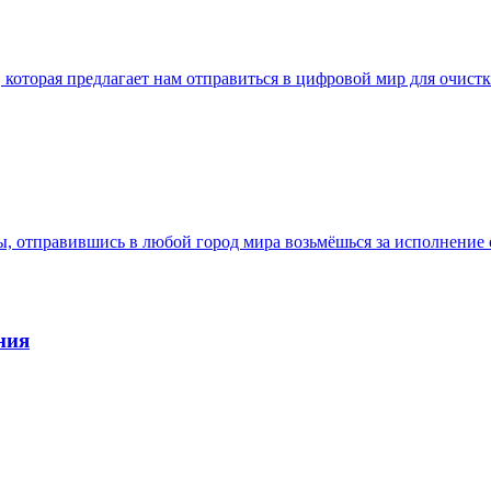
а, которая предлагает нам отправиться в цифровой мир для очи
ты, отправившись в любой город мира возьмёшься за исполнение
ния