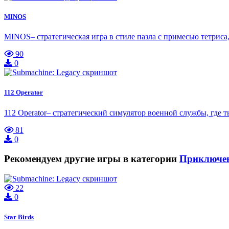
MINOS
MINOS– стратегическая игра в стиле пазла с примесью тетрис
90
0
112 Operator
112 Operator– стратегический симулятор военной службы, где 
81
0
Рекомендуем другие игры в категории
Приключе
22
0
Star Birds