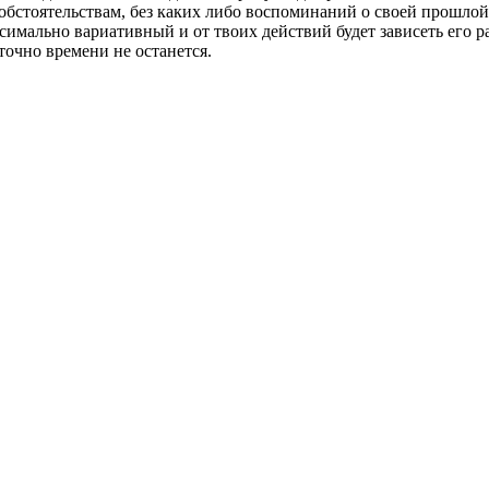
стоятельствам, без каких либо воспоминаний о своей прошлой ж
мально вариативный и от твоих действий будет зависеть его ра
точно времени не останется.