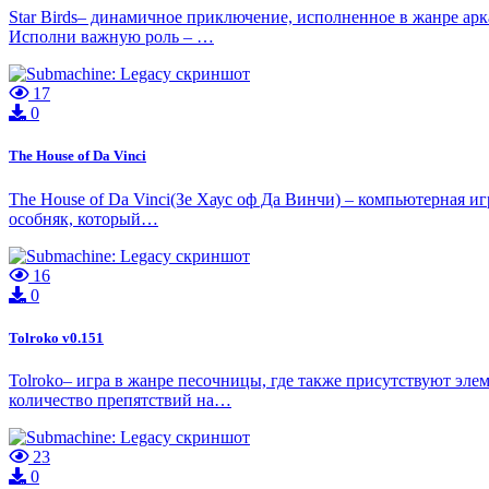
Star Birds– динамичное приключение, исполненное в жанре ар
Исполни важную роль – …
17
0
The House of Da Vinci
The House of Da Vinci(Зе Хаус оф Да Винчи) – компьютерная иг
особняк, который…
16
0
Tolroko v0.151
Tolroko– игра в жанре песочницы, где также присутствуют эл
количество препятствий на…
23
0