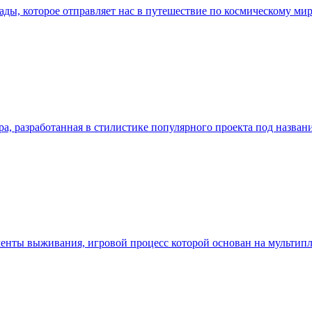
кады, которое отправляет нас в путешествие по космическому м
ра, разработанная в стилистике популярного проекта под назван
ементы выживания, игровой процесс которой основан на мультип