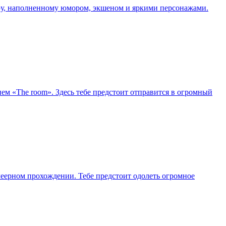
иру, наполненному юмором, экшеном и яркими персонажами.
ием «The room». Здесь тебе предстоит отправится в огромный
леерном прохождении. Тебе предстоит одолеть огромное