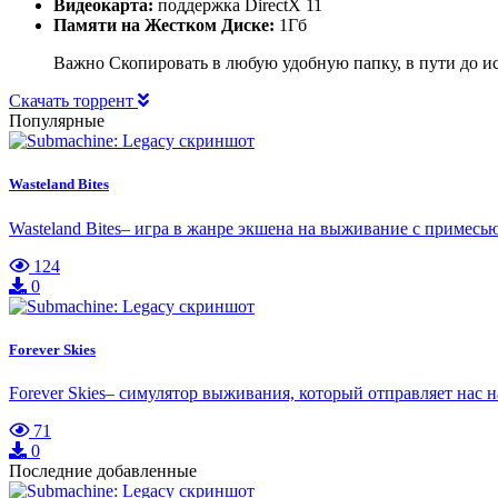
Видеокарта:
поддержка DirectX 11
Памяти на Жестком Диске:
1Гб
Важно Скопировать в любую удобную папку, в пути до ис
Скачать торрент
Популярные
Wasteland Bites
Wasteland Bites– игра в жанре экшена на выживание с примес
124
0
Forever Skies
Forever Skies– симулятор выживания, который отправляет нас
71
0
Последние добавленные