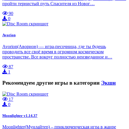
пройти тернистый путь Спасителя из Новог…
90
0
Avorion
Avorion(Аворион) — игра-песочница, где ты будешь
проводить все своё время в огромном космическом
пространстве. Все вокруг полностью неизведанное и…
87
1
Рекомендуем другие игры в категории
Экшн
17
0
Moonlighter v1.14.37
Moonlighter(Мунлайтер) – приключенческая игра в жанре