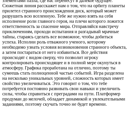
элементами пазла, где нас перенесут в далёкое будущее.
Сюжетная линия расскажет нам о том, что на орбиту планеты
прилетел странного происхождения диск, который может
разрушить всю вселенную. Тебе же нужно взять на себя
исполнение роли главного героя, на плечи которого ложится
ответственность за спасение мира. Отправляйся навстречу
приключениям, проходи испытания и разгадывай мрачные
тайны, стараясь сделать все возможное, чтобы добиться
успеха. Исполни роль отважного ученого, которому
необходимо узнать условия возникновения странного объекта,
а затем постараться от него избавиться. Все действия
происходят с видом сверху, что позволит игроку
контролировать происходящее и в полной мере окунуться в
атмосферу. Графика проработана на отлично, поэтому ты
сумеешь стать полноценной частью событий. Игра разделена
на несколько уникальных уровней, сложность которых имеет
свойство увеличиваться. Это говорит о том, что тебе
потребуется постоянно развивать свои навыки и увеличить
силы, чтобы справиться с преградами на пути. Платформер
продуман до мелочей, обладает динамикой и увлекательными
заданиями, поэтому скучать точно не будет времени.