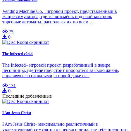
Vending Machine Co.– игровой проект, представленный в
жанре симулятора, где ты возьмёшь под свой контроль
торговые автоматы, располагая их по всем…
75
0
The Infected v24.4
The Infected– игровой проект, разработанный в жанре
песочницы, где тебе предстоит побороться за свою жизнь,
справляясь со сложными, а порой даже п…
131
0
Последние добавленные
I Am Jesus Christ
I Am Jesus Christ– максимально реалистичный и
увлекательный симулятор от первого лица, где тебе предстоит