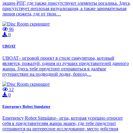
экшен-РПГ, где также присутствуют элементы рогалика. Здесь
присутствует неплохая визуализация, а также занимательная
линия сюжета, где от твои…
96
0
UBOAT
UBOAT– игровой проект в стиле симулятора, который
является, пожалуй, одним из лучших представителей данного
жанра. Здесь тебе предстоит отправиться в далёкое
путешествие на подводной лодке, борозд…
12
0
Emergency Robot Simulator
Emergency Robot Simulator– игра, которая успешно относит
себя к представителям жанра экшен, где тебе предстоит
отправится на интересное исследование, место действия