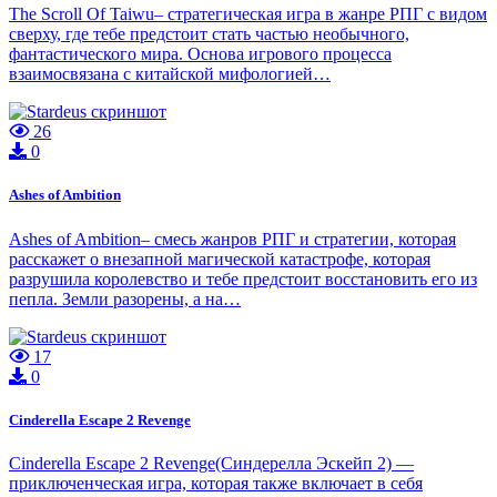
The Scroll Of Taiwu– стратегическая игра в жанре РПГ с видом
сверху, где тебе предстоит стать частью необычного,
фантастического мира. Основа игрового процесса
взаимосвязана с китайской мифологией…
26
0
Ashes of Ambition
Ashes of Ambition– смесь жанров РПГ и стратегии, которая
расскажет о внезапной магической катастрофе, которая
разрушила королевство и тебе предстоит восстановить его из
пепла. Земли разорены, а на…
17
0
Cinderella Escape 2 Revenge
Cinderella Escape 2 Revenge(Синдерелла Эскейп 2) —
приключенческая игра, которая также включает в себя