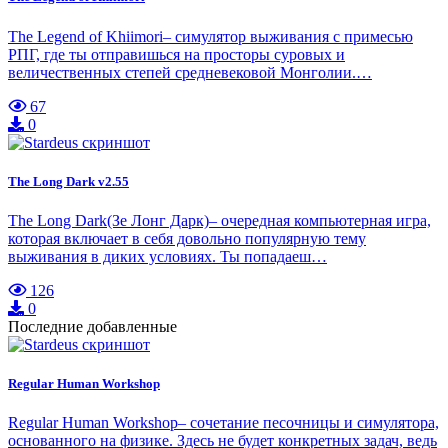
The Legend of Khiimori– симулятор выживания с примесью
РПГ, где ты отправишься на просторы суровых и
величественных степей средневековой Монголии.…
67
0
The Long Dark v2.55
The Long Dark(Зе Лонг Дарк)– очередная компьютерная игра,
которая включает в себя довольно популярную тему
выживания в диких условиях. Ты попадаеш…
126
0
Последние добавленные
Regular Human Workshop
Regular Human Workshop– сочетание песочницы и симулятора,
основанного на физике. Здесь не будет конкретных задач, ведь