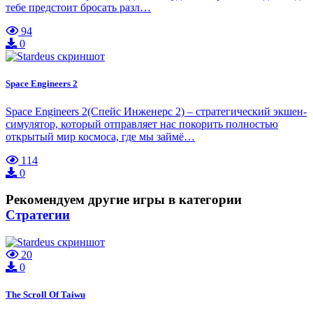
тебе предстоит бросать разл…
94
0
Space Engineers 2
Space Engineers 2(Спейс Инженерс 2) – стратегический экшен-
симулятор, который отправляет нас покорить полностью
открытый мир космоса, где мы займё…
114
0
Рекомендуем другие игры в категории
Стратегии
20
0
The Scroll Of Taiwu