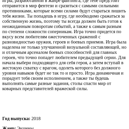
игры, разработанной в жанре файтинга, где тебе предстоит
отправится в мир фентези и сразиться с самыми сильными
противниками, которые всеми силами будут стараться лишить
тебя жизни. Ты попадешь в игру, где необходимо сражаться за
собственную жизнь, поэтому ты всегда должен быть готов к
неожиданным поворотам событий, а также к самым разным
по степени сложности соперникам. Игра точно придется по
вкусу всем любителям ожесточенных сражений с
разновидностью оружия, героев и боевых приемов. Игра была
наделена не только улучшенной визуальной составляющей, но
и отличным арсеналом боевых способностей для главных
героев, что точно попадет любителем предыдущей серии. Для
начала выбери подходящего для себя героя, а затем вступай в
жестокую схватку с врагом, одолеть которого без должного
уровня навыков будет не так то и просто. Игра динамичная и
порадует тебя своим исполнением, а также ты будешь
выполнять самые разные задания, столы спасти мир от
коварных представителей вражеской силы.
Год выпуска:
2018
Жанр:
Экшены