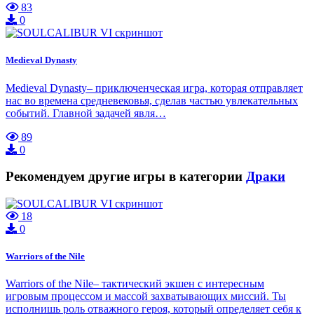
83
0
Medieval Dynasty
Medieval Dynasty– приключенческая игра, которая отправляет
нас во времена средневековья, сделав частью увлекательных
событий. Главной задачей явля…
89
0
Рекомендуем другие игры в категории
Драки
18
0
Warriors of the Nile
Warriors of the Nile– тактический экшен с интересным
игровым процессом и массой захватывающих миссий. Ты
исполнишь роль отважного героя, который определяет себя к