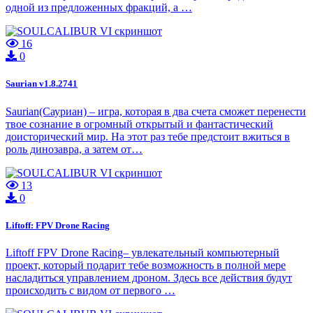
одной из предложенных фракций, а …
16
0
Saurian v1.8.2741
Saurian(Сауриан) – игра, которая в два счета сможет перенести
твое сознание в огромный открытый и фантастический
доисторический мир. На этот раз тебе предстоит вжиться в
роль динозавра, а затем от…
13
0
Liftoff: FPV Drone Racing
Liftoff FPV Drone Racing– увлекательный компьютерный
проект, который подарит тебе возможность в полной мере
насладиться управлением дроном. Здесь все действия будут
происходить с видом от первого …