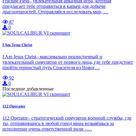
Fracture Field– увлекательная аркадная игра, которая
предлагает тебе отправиться в карьер для добычи
драгоценностей. Отправляйся исследовать мир, …
87
0
I Am Jesus Christ
I Am Jesus Christ– максимально реалистичный и
увлекательный симулятор от первого лица, где тебе предстоит
пройти тернистый путь Спасителя из Новог…
92
0
Последние добавленные
112 Operator
112 Operator– стратегический симулятор военной службы, где
ты, отправившись в любой город мира возьмёшься за
исполнение очень ответственной роли –…