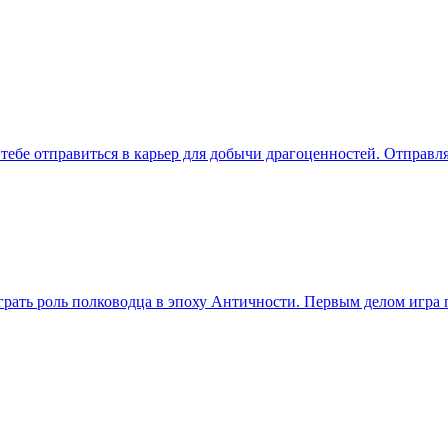
ет тебе отправиться в карьер для добычи драгоценностей. Отправ
сыграть роль полководца в эпоху Античности. Первым делом игр