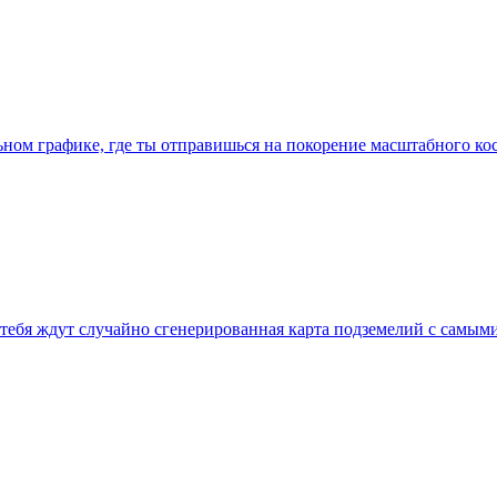
льном графике, где ты отправишься на покорение масштабного ко
где тебя ждут случайно сгенерированная карта подземелий с са