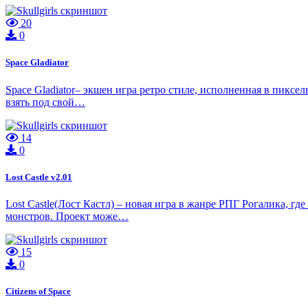
20
0
Space Gladiator
Space Gladiator– экшен игра ретро стиле, исполненная в пиксе
взять под свой…
14
0
Lost Castle v2.01
Lost Castle(Лост Кастл) – новая игра в жанре РПГ Рогалика, 
монстров. Проект може…
15
0
Citizens of Space