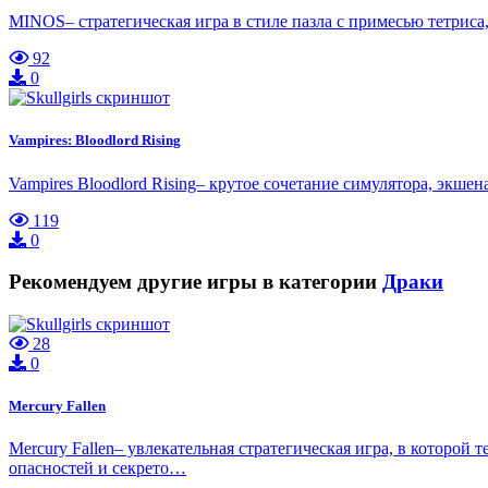
MINOS– стратегическая игра в стиле пазла с примесью тетрис
92
0
Vampires: Bloodlord Rising
Vampires Bloodlord Rising– крутое сочетание симулятора, экш
119
0
Рекомендуем другие игры в категории
Драки
28
0
Mercury Fallen
Mercury Fallen– увлекательная стратегическая игра, в которой 
опасностей и секрето…