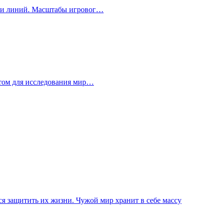
стки линий. Масштабы игровог…
рытом для исследования мир…
ься защитить их жизни. Чужой мир хранит в себе массу