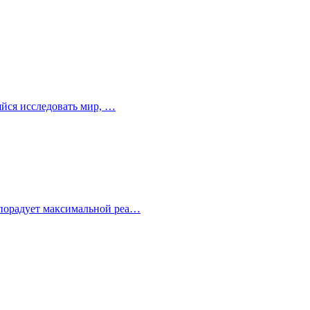
ляйся исследовать мир, …
а порадует максимальной реа…