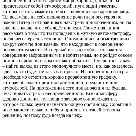
исполненный в популярном жанре хоррор. Данная игра
представляет собой атмосферный, пугающий ужастик,
который готов заманить тебя с головой в свой мрачный мир.
Ты возьмёшь на себя исполнение роли главного героя по
имени Питер и отправишься навстречу приключениям, но ты
ещё не знаешь, что тебя ждёт впереди. Сюжетная линия
расскажет о том, что ты попадаешь в жуткую автокатастрофу,
после чего теряешь сознание. Опомнившись и осмотревшись
вокруг себя ты понимаешь, что находишься в совершенно
неизвестном месте. На первый взгляд особняк покажется
совершенно заброшенным и необитаемым, но пройдет совсем
немного времени и дом покажет обратное. Теперь твоя задача
– найти выход из этого злополучного места, но, как оказалось,
сделать это будет не так уж и просто. Из особенностей игры
необходимо отметить хорошо проработанную графику,
которая обладает приятной анимацией и реалистичной
атмосферой. На протяжении всего приключения ты будешь
чувствовать страх и неопределенность. Всю атмосферу
здорово дополнит пугающие звуковое сопровождение,
которое только будет нагнетать общую обстановку. События в
игре зависят только от тебя и принятых с твоей стороны
решений, поэтому будь всегда на чеку.