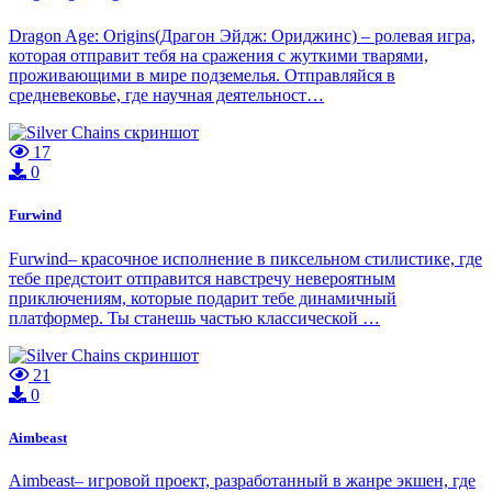
Dragon Age: Origins(Драгон Эйдж: Ориджинс) – ролевая игра,
которая отправит тебя на сражения с жуткими тварями,
проживающими в мире подземелья. Отправляйся в
средневековье, где научная деятельност…
17
0
Furwind
Furwind– красочное исполнение в пиксельном стилистике, где
тебе предстоит отправится навстречу невероятным
приключениям, которые подарит тебе динамичный
платформер. Ты станешь частью классической …
21
0
Aimbeast
Aimbeast– игровой проект, разработанный в жанре экшен, где