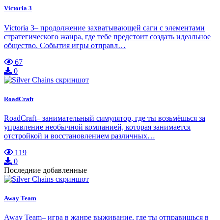
Victoria 3
Victoria 3– продолжение захватывающей саги с элементами
стратегического жанра, где тебе предстоит создать идеальное
общество. События игры отправл…
67
0
RoadCraft
RoadCraft– занимательный симулятор, где ты возьмёшься за
управление необычной компанией, которая занимается
отстройкой и восстановлением различных…
119
0
Последние добавленные
Away Team
Away Team– игра в жанре выживание, где ты отправишься в