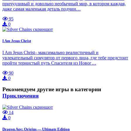
причудливый и довольно необычный мир, в котором каждая,
даже самая маленькая деталь подчин…
95
0
I Am Jesus Christ
I Am Jesus Christ– максимально реалистичный и
увлекательный симулятор от первого лица, где тебе предстоит
пройти тернистый путь Спасителя из Новог…
90
0
Рекомендуем другие игры в категории
Приключения
14
0
Dragon Age: Origins — Ultimate Edition