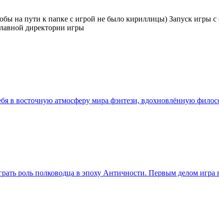
тобы на пути к папке с игрой не было кириллицы) Запуск игры с
в главной директории игры
 тебя в восточную атмосферу мира фэнтези, вдохновлённую фило
сыграть роль полководца в эпоху Античности. Первым делом игр