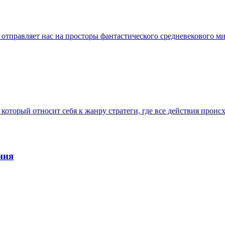
й отправляет нас на просторы фантастического средневекового м
 который относит себя к жанру стратеги, где все действия прои
ния