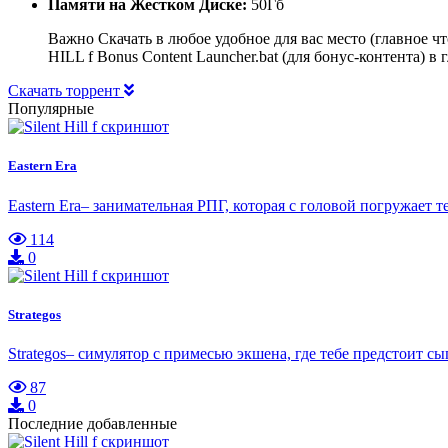
Памяти на Жестком Диске:
50Гб
Важно Скачать в любое удобное для вас место (главное ч
HILL f Bonus Content Launcher.bat (для бонус-контента) 
Скачать торрент
Популярные
Eastern Era
Eastern Era– занимательная РПГ, которая с головой погружает
114
0
Strategos
Strategos– симулятор с примесью экшена, где тебе предстоит 
87
0
Последние добавленные