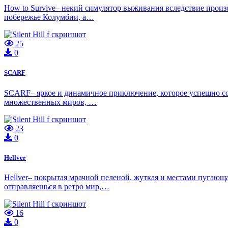
How to Survive– некий симулятор выживания вследствие произ
побережье Колумбии, а…
25
0
SCARF
SCARF– яркое и динамичное приключение, которое успешно соч
множественных миров, …
23
0
Hellver
Hellver– покрытая мрачной пеленой, жуткая и местами пугающая
отправляешься в ретро мир,…
16
0