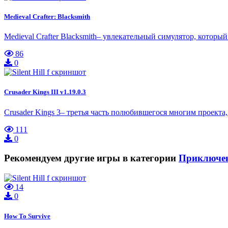
Medieval Crafter: Blacksmith
Medieval Crafter Blacksmith– увлекательный симулятор, которы
86
0
Crusader Kings III v1.19.0.3
Crusader Kings 3– третья часть полюбившегося многим проекта,
111
0
Рекомендуем другие игры в категории
Приключе
14
0
How To Survive