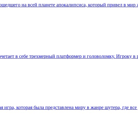
ошедшего на всей планете апокалипсиса, который привел в мир 
етает в себе трехмерный платформер и головоломку. Игроку в р
 игра, которая была представлена миру в жанре шутера, где все