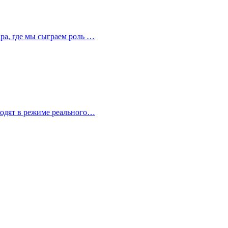
ира, где мы сыграем роль …
сходят в режиме реального…