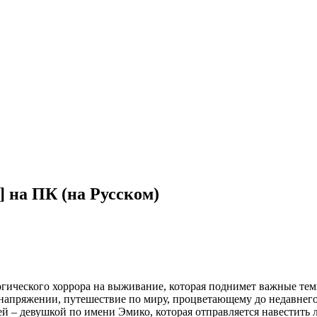
я] на ПК (на Русском)
ологического хоррора на выживание, которая поднимет важные те
 в напряжении, путешествие по миру, процветающему до недавне
ей – девушкой по имени Эмико, которая отправляется навестит