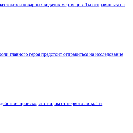
жестоких и коварных ходячих мертвецов. Ты отправишься на
оли главного героя предстоит отправиться на исследование
 действия происходят с видом от первого лица. Ты