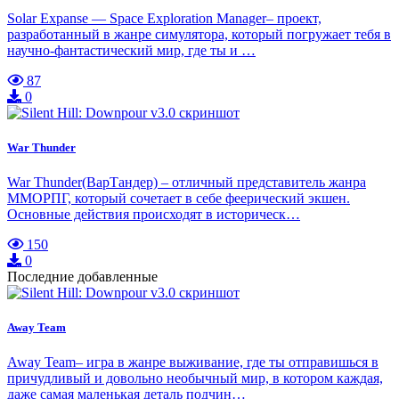
Solar Expanse — Space Exploration Manager– проект,
разработанный в жанре симулятора, который погружает тебя в
научно-фантастический мир, где ты и …
87
0
War Thunder
War Thunder(ВарТандер) – отличный представитель жанра
ММОРПГ, который сочетает в себе феерический экшен.
Основные действия происходят в историческ…
150
0
Последние добавленные
Away Team
Away Team– игра в жанре выживание, где ты отправишься в
причудливый и довольно необычный мир, в котором каждая,
даже самая маленькая деталь подчин…