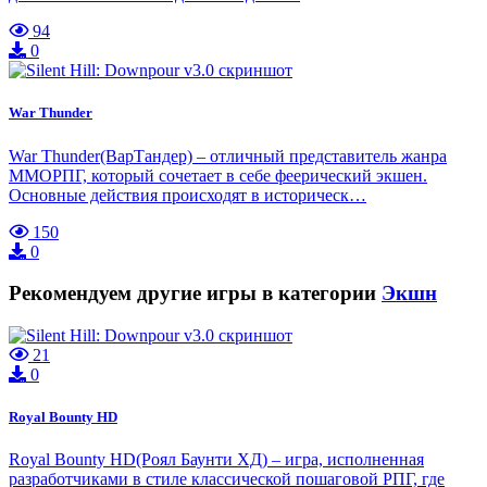
94
0
War Thunder
War Thunder(ВарТандер) – отличный представитель жанра
ММОРПГ, который сочетает в себе феерический экшен.
Основные действия происходят в историческ…
150
0
Рекомендуем другие игры в категории
Экшн
21
0
Royal Bounty HD
Royal Bounty HD(Роял Баунти ХД) – игра, исполненная
разработчиками в стиле классической пошаговой РПГ, где