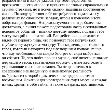
разработанная в жанре ужасов, где тебе предстоит на
протяжении всего игрового процесса не только справляться со
своими страхами, но и всеми силами защищать собственную
жизнь. По ходу действия тебе потребуется отгадать массу
различных по сложности загадок, чтобы в конечном итоге
добраться до финала. Непредсказуемости в игре более чем
достаточно, а линия сюжета подготовила массу неожиданных
поворотов событий – именно поэтому процесс подарит тебе
массу эмоций и впечатлений. Все действия происходит с
видом от первого лица, что позволяет тебе погрузиться
глубже в эту жуткую атмосферу. Ты сыграешь роль главного
героя, который находится под наблюдением конвоя. Решив,
что ему необходимо как модно быстрее от сюда выбраться –
он сбегает. То, что побег прошел удачно, ещё ничего не значит
для нашего героя, ведь впереди его ждут самые жестокие и
угрожающие жизни испытания. Ты отправляешься в
совершенно неизведанную и незнакомую реальность,
выбраться из которой практически не предоставляется
возможным. Локаций для исследования будет масса, и каждая
из них хранит в себе тайны, а также коварных противников.
Год выпуска:
2012