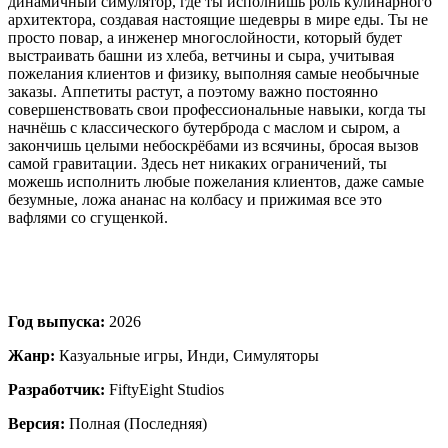
динамичный симулятор, где ты исполнишь роль кулинарного
архитектора, создавая настоящие шедевры в мире еды. Ты не
просто повар, а инженер многослойности, который будет
выстраивать башни из хлеба, ветчины и сыра, учитывая
пожелания клиентов и физику, выполняя самые необычные
заказы. Аппетиты растут, а поэтому важно постоянно
совершенствовать свои профессиональные навыки, когда ты
начнёшь с классического бутерброда с маслом и сыром, а
закончишь целыми небоскрёбами из всячины, бросая вызов
самой гравитации. Здесь нет никаких ограничений, ты
можешь исполнить любые пожелания клиентов, даже самые
безумные, ложа ананас на колбасу и прижимая все это
вафлями со сгущенкой.
Год выпуска:
2026
Жанр:
Казуальные игры, Инди, Симуляторы
Разработчик:
FiftyEight Studios
Версия:
Полная (Последняя)