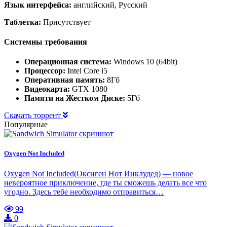
Язык интерфейса:
английский, Русский
Таблетка:
Присутствует
Системны требования
Операционная система:
Windows 10 (64bit)
Процессор:
Intel Core i5
Оперативная память:
8Гб
Видеокарта:
GTX 1080
Памяти на Жестком Диске:
5Гб
Скачать торрент
Популярные
Oxygen Not Included
Oxygen Not Included(Оксиген Нот Инклудед) — новое
невероятное приключение, где ты сможешь делать все что
угодно. Здесь тебе необходимо отправиться…
99
0