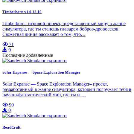
Timberborn v1.0.12.10
Timberborn– игровой проект, представленный миру в жанре
симулятора, где ты станешь главарем бобров-дровосеков.
Сюжетная линия расскажет о том, что…
71
0
Последние добавленные
Solar Expanse — Space Exploration Manager
Solar Expanse — Space Exploration Manager– проект,
разработанный в жанре симулятора, который погружает тебя в
научно-фантастический мир, где ты и …
90
0
RoadCraft