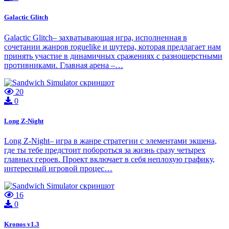
Galactic Glitch
Galactic Glitch– захватывающая игра, исполненная в
сочетании жанров roguelike и шутера, которая предлагает нам
принять участие в динамичных сражениях с разношерстными
противниками. Главная арена –…
20
0
Long Z-Night
Long Z-Night– игра в жанре стратегии с элементами экшена,
где ты тебе предстоит побороться за жизнь сразу четырех
главных героев. Проект включает в себя неплохую графику,
интересный игровой процес…
16
0
Kronos v1.3