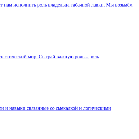
ет нам исполнить роль владельца табачной лавки. Мы возьмём
антастический мир. Сыграй важную роль – роль
ти и навыки связанные со смекалкой и логическими