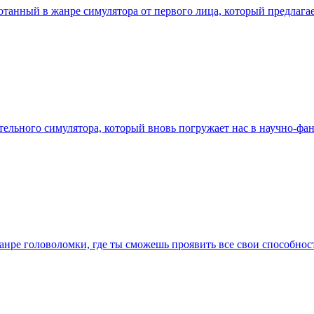
ботанный в жанре симулятора от первого лица, который предлага
ительного симулятора, который вновь погружает нас в научно-ф
жанре головоломки, где ты сможешь проявить все свои способнос