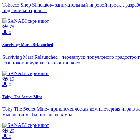
Tobacco Shop Simulator– занимательный игровой проект, разра
под свой контроль…
75
0
Surviving Mars: Relaunched
Surviving Mars Relaunched– перезапуск популярного градостро
главнокомандующего колонии, кото…
19
0
Toby: The Secret Mine
Toby The Secret Mine– приключенческая компьютерная игра в 
мышлением. Ты попадешь в мра…
20
0