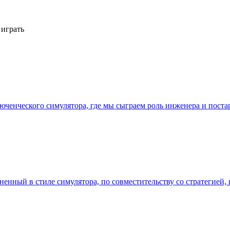
 играть
юченческого симулятора, где мы сыграем роль инженера и пост
ненный в стиле симулятора, по совместительству со стратегией, 