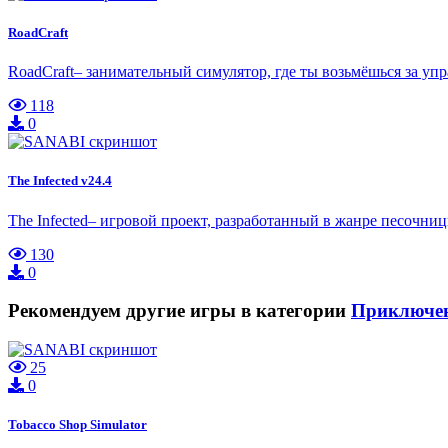
RoadCraft
RoadCraft– занимательный симулятор, где ты возьмёшься за у
118
0
The Infected v24.4
The Infected– игровой проект, разработанный в жанре песочниц
130
0
Рекомендуем другие игры в категории
Приключе
25
0
Tobacco Shop Simulator