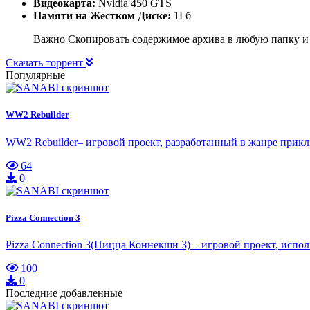
Видеокарта:
Nvidia 450 GTS
Памяти на Жестком Диске:
1Гб
Важно Скопировать содержимое архива в любую папку и
Скачать торрент
Популярные
WW2 Rebuilder
WW2 Rebuilder– игровой проект, разработанный в жанре прикл
64
0
Pizza Connection 3
Pizza Connection 3(Пицца Коннекшн 3) – игровой проект, испол
100
0
Последние добавленные