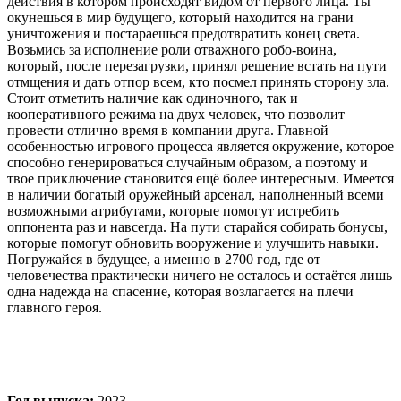
действия в котором происходят видом от первого лица. Ты
окунешься в мир будущего, который находится на грани
уничтожения и постараешься предотвратить конец света.
Возьмись за исполнение роли отважного робо-воина,
который, после перезагрузки, принял решение встать на пути
отмщения и дать отпор всем, кто посмел принять сторону зла.
Стоит отметить наличие как одиночного, так и
кооперативного режима на двух человек, что позволит
провести отлично время в компании друга. Главной
особенностью игрового процесса является окружение, которое
способно генерироваться случайным образом, а поэтому и
твое приключение становится ещё более интересным. Имеется
в наличии богатый оружейный арсенал, наполненный всеми
возможными атрибутами, которые помогут истребить
оппонента раз и навсегда. На пути старайся собирать бонусы,
которые помогут обновить вооружение и улучшить навыки.
Погружайся в будущее, а именно в 2700 год, где от
человечества практически ничего не осталось и остаётся лишь
одна надежда на спасение, которая возлагается на плечи
главного героя.
Год выпуска:
2023