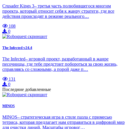
Crusader Kings 3– третья часть полюбившегося многим
проекта, который относит себя к жанру стратеги, где все
действия происходят в режиме реального…
108
0
The Infected v24.4
The Infected– игровой проект, разработанный в жанре
песочницы, где тебе предстоит побороться за свою жизнь,
справляясь со сложными, а порой даже п…
131
0
Последние добавленные
MINOS
MINOS– стратегическая игра в стиле пазла с примесью
тетриса, которая предлагает нам отправиться в цифровой мир
для очистки линий. Масштабы игровог…