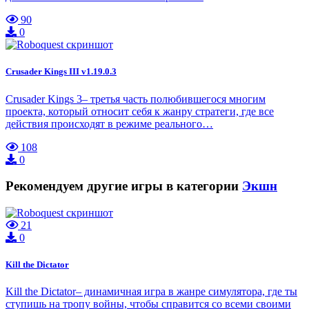
90
0
Crusader Kings III v1.19.0.3
Crusader Kings 3– третья часть полюбившегося многим
проекта, который относит себя к жанру стратеги, где все
действия происходят в режиме реального…
108
0
Рекомендуем другие игры в категории
Экшн
21
0
Kill the Dictator
Kill the Dictator– динамичная игра в жанре симулятора, где ты
ступишь на тропу войны, чтобы справится со всеми своими