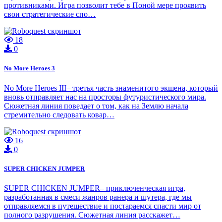
противниками. Игра позволит тебе в Поной мере проявить
свои стратегические спо…
18
0
No More Heroes 3
No More Heroes III– третья часть знаменитого экшена, который
вновь отправляет нас на просторы футуристического мира.
Сюжетная линия поведает о том, как на Землю начала
стремительно следовать ковар…
16
0
SUPER CHICKEN JUMPER
SUPER CHICKEN JUMPER– приключенческая игра,
разработанная в смеси жанров ранера и шутера, где мы
отправляемся в путешествие и постараемся спасти мир от
полного разрушения. Сюжетная линия расскажет…