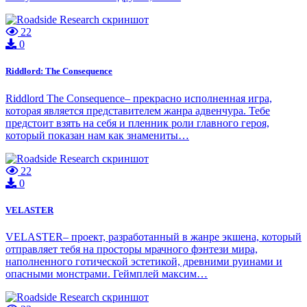
22
0
Riddlord: The Consequence
Riddlord The Consequence– прекрасно исполненная игра,
которая является представителем жанра адвенчура. Тебе
предстоит взять на себя и пленник роли главного героя,
который показан нам как знамениты…
22
0
VELASTER
VELASTER– проект, разработанный в жанре экшена, который
отправляет тебя на просторы мрачного фэнтези мира,
наполненного готической эстетикой, древними руинами и
опасными монстрами. Геймплей максим…