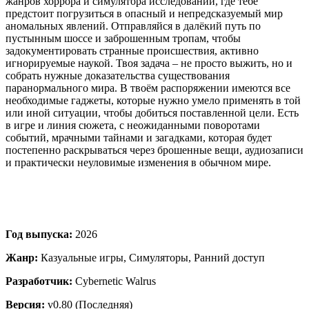
жанров хоррора и симулятора исследований, где тебе
предстоит погрузиться в опасный и непредсказуемый мир
аномальных явлений. Отправляйся в далёкий путь по
пустынным шоссе и заброшенным тропам, чтобы
задокументировать странные происшествия, активно
игнорируемые наукой. Твоя задача – не просто выжить, но и
собрать нужные доказательства существования
паранормального мира. В твоём распоряжении имеются все
необходимые гаджеты, которые нужно умело применять в той
или иной ситуации, чтобы добиться поставленной цели. Есть
в игре и линия сюжета, с неожиданными поворотами
событий, мрачными тайнами и загадками, которая будет
постепенно раскрываться через брошенные вещи, аудиозаписи
и практически неуловимые изменения в обычном мире.
Год выпуска:
2026
Жанр:
Казуальные игры, Симуляторы, Ранний доступ
Разработчик:
Cybernetic Walrus
Версия:
v0.80 (Последняя)