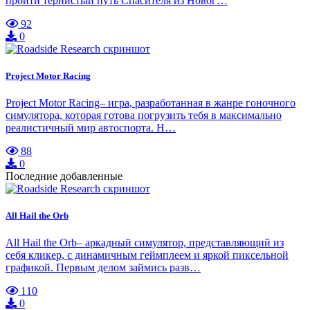
пройти тернистый путь Спасителя из Новог…
92
0
Project Motor Racing
Project Motor Racing– игра, разработанная в жанре гоночного
симулятора, которая готова погрузить тебя в максимально
реалистичный мир автоспорта. Н…
88
0
Последние добавленные
All Hail the Orb
All Hail the Orb– аркадный симулятор, представляющий из
себя кликер, с динамичным геймплеем и яркой пиксельной
графикой. Первым делом займись разв…
110
0