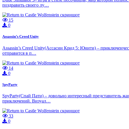
поздравить своего лу…
15
0
Assassin’s Creed Unity
Assassin’s Creed Unity(Ассасин Крид 5: Юнити) – приключенчес
отправится в п…
14
0
SpyParty
SpyParty(Спай Пати) – довольно интересный представитель жан
приключений. Визуал…
33
0