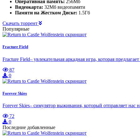
Оперативная память:
256Мб
Видеокарта:
32Мб видеопамяти
Памяти на Жестком Диске:
1.5Гб
Скачать торрент
Популярные
Fracture Field
Fracture Field– увлекательная аркадная игра, которая предлага
87
0
Forever Skies
Forever Skies– симулятор выживания, который отправляет нас
72
0
Последние добавленные