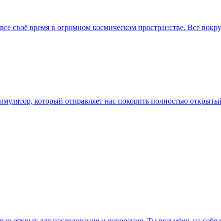
 все своё время в огромном космическом пространстве. Все вок
симулятор, который отправляет нас покорить полностью открыты
тью открыт для исследования и покорения. Ты возьмёшь на себя 