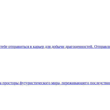
ет тебе отправиться в карьер для добычи драгоценностей. Отправ
 на просторы футуристического мира, переживающего последств