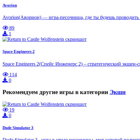
Avorion
Avorion(Аворион) — игра-песочница, где ты будешь проводить
89
1
Space Engineers 2
Space Engineers 2(Спейс Инженерс 2) – стратегический экшен-
114
0
Рекомендуем другие игры в категории
Экшн
19
0
Dude Simulator 3
Dude Simulator 3– игра в стиле песочницы, мир которой полнос