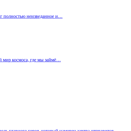
руг полностью неизведанное и…
й мир космоса, где мы займё…
роль главного героя, который намерен завтра отправится