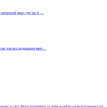
астический мир, где ты и …
рытом для исследования мир…
огонь и лёд. Игра потребует от тебя особой сосредоточенности,