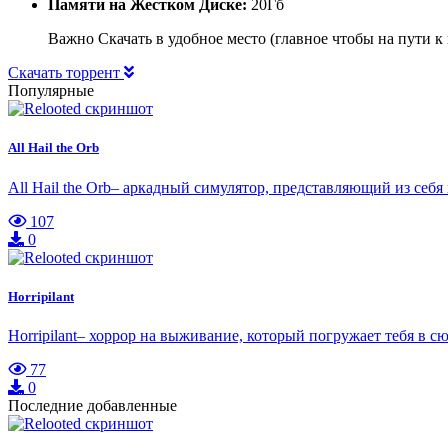
Памяти на Жестком Диске:
20Гб
Важно Скачать в удобное место (главное чтобы на пути к
Скачать торрент
Популярные
All Hail the Orb
All Hail the Orb– аркадный симулятор, представляющий из се
107
0
Horripilant
Horripilant– хоррор на выживание, который погружает тебя 
77
0
Последние добавленные