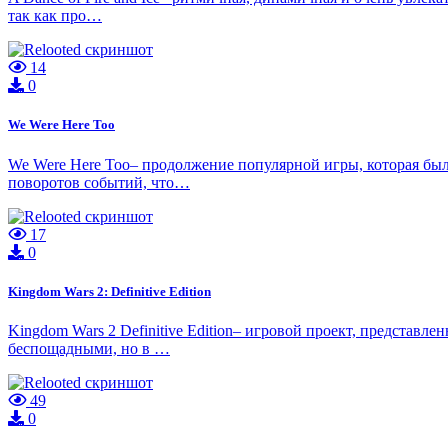
так как про…
14
0
We Were Here Too
We Were Here Too– продолжение популярной игры, которая бы
поворотов событий, что…
17
0
Kingdom Wars 2: Definitive Edition
Kingdom Wars 2 Definitive Edition– игровой проект, представл
беспощадными, но в …
49
0