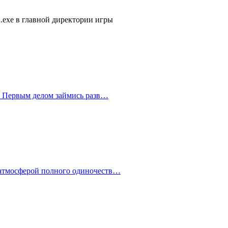
d.exe в главной директории игры
й. Первым делом займись разв…
 атмосферой полного одиночеств…