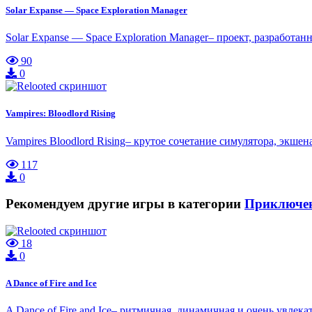
Solar Expanse — Space Exploration Manager
Solar Expanse — Space Exploration Manager– проект, разработа
90
0
Vampires: Bloodlord Rising
Vampires Bloodlord Rising– крутое сочетание симулятора, экш
117
0
Рекомендуем другие игры в категории
Приключе
18
0
A Dance of Fire and Ice
A Dance of Fire and Ice– ритмичная, динамичная и очень увлека