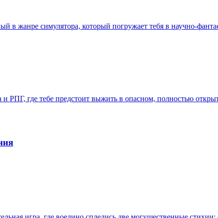
нный в жанре симулятора, который погружает тебя в научно-фант
ена и РПГ, где тебе предстоит выжить в опасном, полностью отк
ния
тельная игра, где воедино сплелись две могущественные стихии: 