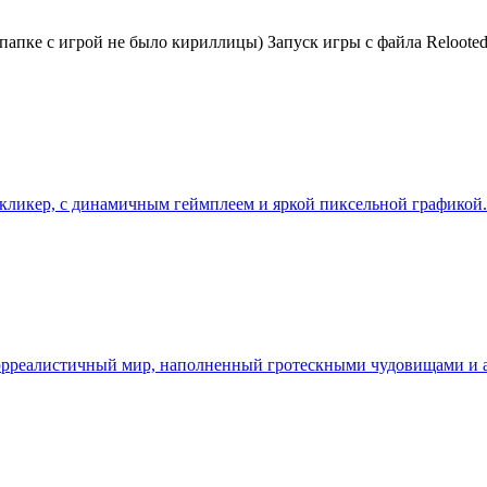
 папке с игрой не было кириллицы) Запуск игры с файла Reloote
бя кликер, с динамичным геймплеем и яркой пиксельной графико
в сюрреалистичный мир, наполненный гротескными чудовищами и