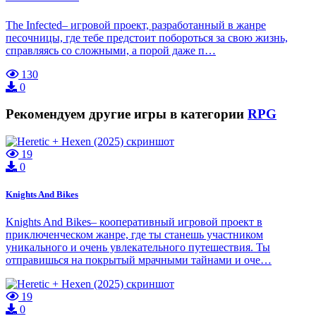
The Infected– игровой проект, разработанный в жанре
песочницы, где тебе предстоит побороться за свою жизнь,
справляясь со сложными, а порой даже п…
130
0
Рекомендуем другие игры в категории
RPG
19
0
Knights And Bikes
Knights And Bikes– кооперативный игровой проект в
приключенческом жанре, где ты станешь участником
уникального и очень увлекательного путешествия. Ты
отправишься на покрытый мрачными тайнами и оче…
19
0