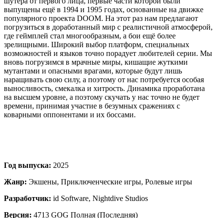
шутера от первого лица, первые части которой были
выпущены ещё в 1994 и 1995 годах, основанные на движке
популярного проекта DOOM. На этот раз нам предлагают
погрузиться в доработанный мир с реалистичной атмосферой,
где геймплей стал многообразным, а бои ещё более
зрелищными. Широкий выбор платформ, специальных
возможностей и языков точно порадует любителей серии. Мы
вновь погрузимся в мрачные миры, кишащие жуткими
мутантами и опасными врагами, которые будут лишь
наращивать свою силу, а поэтому от нас потребуется особая
выносливость, смекалка и хитрость. Динамика проработана
на высшем уровне, а поэтому скучать у нас точно не будет
времени, принимая участие в безумных сражениях с
коварными оппонентами и их боссами.
Год выпуска:
2025
Жанр:
Экшены, Приключенческие игры, Ролевые игры
Разработчик:
id Software, Nightdive Studios
Версия:
4713 GOG Полная (Последняя)