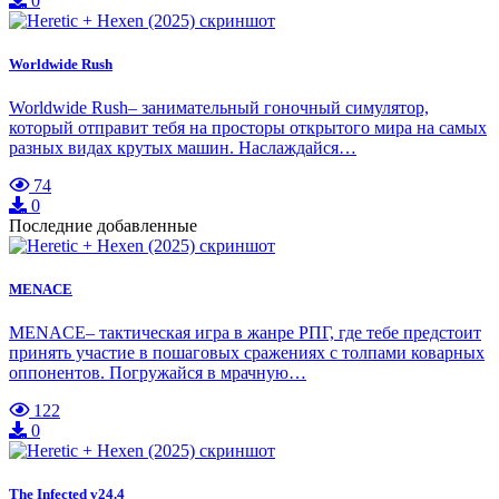
0
Worldwide Rush
Worldwide Rush– занимательный гоночный симулятор,
который отправит тебя на просторы открытого мира на самых
разных видах крутых машин. Наслаждайся…
74
0
Последние добавленные
MENACE
MENACE– тактическая игра в жанре РПГ, где тебе предстоит
принять участие в пошаговых сражениях с толпами коварных
оппонентов. Погружайся в мрачную…
122
0
The Infected v24.4