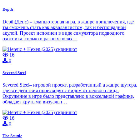
Depth
Depth(Депс) – компьютерная игра, в жанре приключения, где
ты сможешь стать как аквалангистом, так и беспощадной
акулой. Проект исполнен в виде симулятора подводного
охотника, только в разных ролях…
16
0
Severed Steel
Severed Steel– игровой проект, разработанный а жанре шутера,
где все действия происходят с видом от первого лица.
Окружение в игре было представлено в воксельной графике,
обладает крутыми визуальн…
16
0
The Scuttle