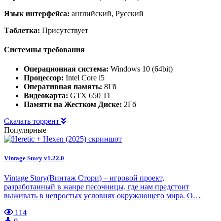
Язык интерфейса:
английский, Русский
Таблетка:
Присутствует
Системны требования
Операционная система:
Windows 10 (64bit)
Процессор:
Intel Core i5
Оперативная память:
8Гб
Видеокарта:
GTX 650 TI
Памяти на Жестком Диске:
2Гб
Скачать торрент
Популярные
Vintage Story v1.22.0
Vintage Story(Винтаж Стори) – игровой проект,
разработанный в жанре песочницы, где нам предстоит
выживать в непростых условиях окружающего мира. О…
114