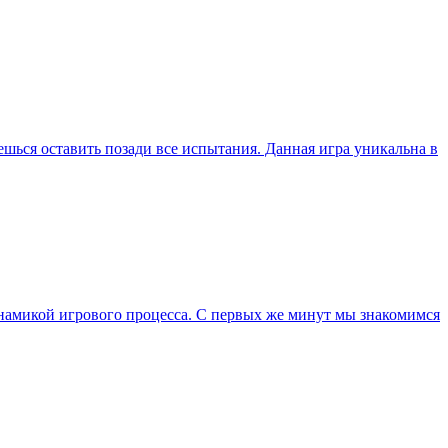
ешься оставить позади все испытания. Данная игра уникальна в
инамикой игрового процесса. С первых же минут мы знакомимся