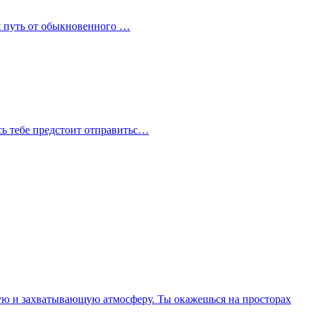
дя путь от обыкновенного …
сь тебе предстоит отправитьс…
омую и захватывающую атмосферу. Ты окажешься на просторах