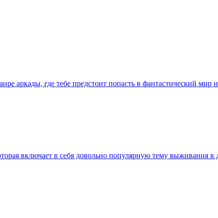
жанре аркады, где тебе предстоит попасть в фантастический мир
которая включает в себя довольно популярную тему выживания 