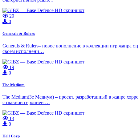
20
0
Generals & Rulers
Generals & Rulers– новое пополнение в коллекции игр жанра с
своем исполнени…
19
0
The Medium
The Medium(Зе Медиум) – проект, разработанный в жанре хорр
с главной героиней …
13
0
Hell Corp