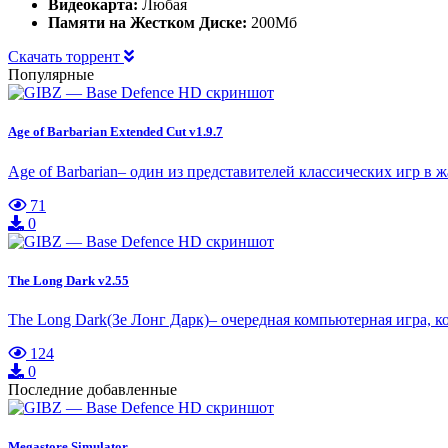
Видеокарта:
Любая
Памяти на Жестком Диске:
200Мб
Скачать торрент
Популярные
Age of Barbarian Extended Cut v1.9.7
Age of Barbarian– один из представителей классических игр в 
71
0
The Long Dark v2.55
The Long Dark(Зе Лонг Дарк)– очередная компьютерная игра, 
124
0
Последние добавленные
Megastore Simulator