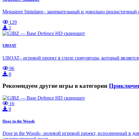
Megastore Simulator– занимательный и довольно реалистичный с
129
2
UBOAT
UBOAT– игровой проект в стиле симулятора, который является
96
0
Рекомендуем другие игры в категории
Приключе
16
0
Door in the Woods
Door in the Woods– ролевой игровой проект, исполненный в д
альтернативной реаль…