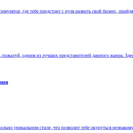
имулятор, где тебе предстоит с нуля развить свой бизнес, прой
, пожалуй, одним из лучших представителей данного жанра. Зде
ния
овольно уникальном стиле, что позволит тебе окунуться незнак