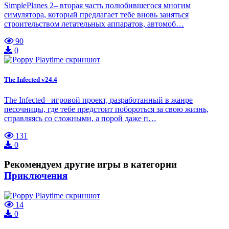
SimplePlanes 2– вторая часть полюбившегося многим
симулятора, который предлагает тебе вновь заняться
строительством летательных аппаратов, автомоб…
90
0
The Infected v24.4
The Infected– игровой проект, разработанный в жанре
песочницы, где тебе предстоит побороться за свою жизнь,
справляясь со сложными, а порой даже п…
131
0
Рекомендуем другие игры в категории
Приключения
14
0