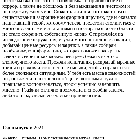
несколько жанров: это и головоломка, и приключение и
хоррор, а также не обошлось и без выживания в жестоком и
непредсказуемом мире. Сюжетная линия расскажет нам о
существовании заброшенной фабрики игрушек, где и оказался
наш главный герой, которому теперь предстоит столкнуться с
многочисленными испытаниями и постараться во что бы это
не стало сохранить собственную жизнь. Отправляйся на
исследование окружения, изучай многочисленные локации,
добывай ценные ресурсы и зацепки, а также собирай
необходимую информацию, которая поможет раскрыть
главный секрет и как можно быстрее сбежать из этого
злополучного места. Проходи испытания, раскрывай мрачные
тайны и развивай собственные навыки, чтобы справиться с
более сложными ситуациями. У тебя есть масса возможностей
по достижению поставленной цели, которыми нужно
правильно воспользоваться, чтобы успешно завершить
миссию. Графика отлично продумана и способна завлечь
любого игра, сделав его частью приключения.
Год выпуска:
2021
Жанр:
Экшены, Приключенческие игры, Инди