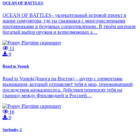
OCEAN OF BATTLES
OCEAN OF BATTLES– увлекательный игровой проект в
жанре симулятора, где ты сразишься с многочисленными
противниками в безумных сопротивлениях. В твоём арсенале
богатый выбор оружия и всевозможных а…
11
0
Road to Vostok
Road to Vostok(Дорога на Восток) – шутер с элементами
выживания, который отправляет тебя в мир, переживающий
последствия апокалипсиса. Действия переносят тебя на
границу между Финляндией и Россией…
16
0
Spelunky 2