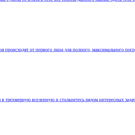
вия происходят от первого лица для полного, максимального пог
я в трехмерную вселенную и столкнетесь рядом интересных задач