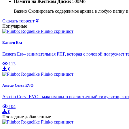
Памяти на Жестком Диске:
500Мб
Важно Скопировать содержимое архива в любую папку и
Скачать торрент
Популярные
Eastern Era
Eastern Era– занимательная РПГ, которая с головой погружает
113
0
Assetto Corsa EVO
Assetto Corsa EVO– максимально реалистичный симулятор, ко
104
0
Последние добавленные