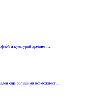
софией и культурой древнего…
наделён ещё большими возможност…