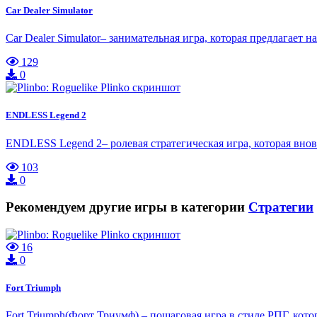
Car Dealer Simulator
Car Dealer Simulator– занимательная игра, которая предлагае
129
0
ENDLESS Legend 2
ENDLESS Legend 2– ролевая стратегическая игра, которая вно
103
0
Рекомендуем другие игры в категории
Стратегии
16
0
Fort Triumph
Fort Triumph(Форт Триумф) – пошаговая игра в стиле РПГ, кото