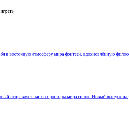
 играть
 тебя в восточную атмосферу мира фэнтези, вдохновлённую фило
торый отправляет нас на просторы мира гонок. Новый выпуск 