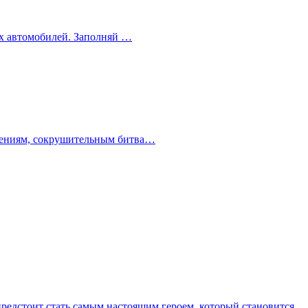
ных автомобилей. Заполняй …
ючениям, сокрушительным битва…
 предстоит стать самым настоящим героем, который становится