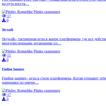
на путь восста…
17
0
Skywalk
Skywalk– трехмерная игра в жанре платформера, где все дейст
многочисленными летающими пл…
15
0
Finding Summer
Finding summer– игра в стиле платформера, Китая отправит теб
парнишки по имени…
17
0