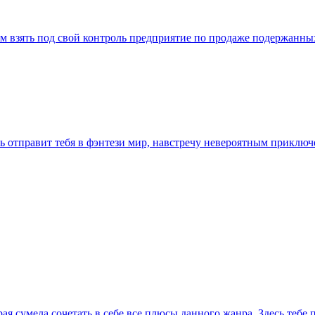
т нам взять под свой контроль предприятие по продаже подержан
вь отправит тебя в фэнтези мир, навстречу невероятным прикл
рая сумела сочетать в себе все плюсы данного жанра. Здесь тебе