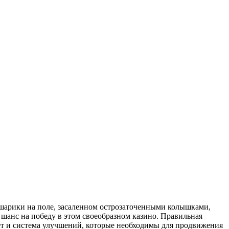
ть шарики на поле, засаленном острозаточенными колышками,
 шанс на победу в этом своеобразном казино. Правильная
ет и система улучшений, которые необходимы для продвижения