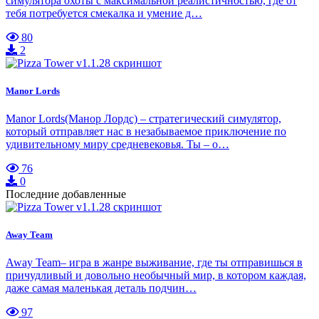
симулятора охоты с максимальной реалистичностью, где от
тебя потребуется смекалка и умение д…
80
2
Manor Lords
Manor Lords(Манор Лордс) – стратегический симулятор,
который отправляет нас в незабываемое приключение по
удивительному миру средневековья. Ты – о…
76
0
Последние добавленные
Away Team
Away Team– игра в жанре выживание, где ты отправишься в
причудливый и довольно необычный мир, в котором каждая,
даже самая маленькая деталь подчин…
97