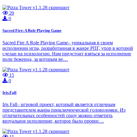
20
0
Sacred Fire: A Role Playing Game
Sacred Fire A Role Playing Game– уникальная в своем
исполнении игра, разработанная в жанре РПГ, упор в которой
сделан на психологию. Нам предстоит взяться за исполнение
роли беженца, за которым ве…
15
0
Iris.Fall
Iris Fall– игровой проект, который является отличным
представителем жанра приключенческой головоломки. Из
отличительных особенностей сразу можно отметить
визуальное исполнение, которое было прорис…
15