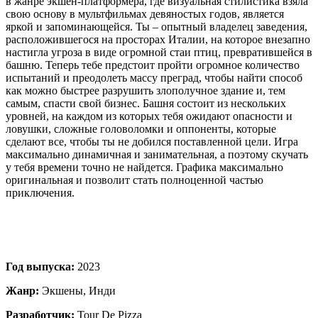
в жанре экшен-платформера, где визуальная стилистика взяла
свою основу в мультфильмах девяностых годов, является
яркой и запоминающейся. Ты – опытный владелец заведения,
расположившегося на просторах Италии, на которое внезапно
настигла угроза в виде огромной стаи птиц, превратившейся в
башню. Теперь тебе предстоит пройти огромное количество
испытаний и преодолеть массу преград, чтобы найти способ
как можно быстрее разрушить злополучное здание и, тем
самым, спасти свой бизнес. Башня состоит из нескольких
уровней, на каждом из которых тебя ожидают опасности и
ловушки, сложные головоломки и оппоненты, которые
сделают все, чтобы ты не добился поставленной цели. Игра
максимально динамичная и занимательная, а поэтому скучать
у тебя времени точно не найдется. Графика максимально
оригинальная и позволит стать полноценной частью
приключения.
Год выпуска:
2023
Жанр:
Экшены, Инди
Разработчик:
Tour De Pizza