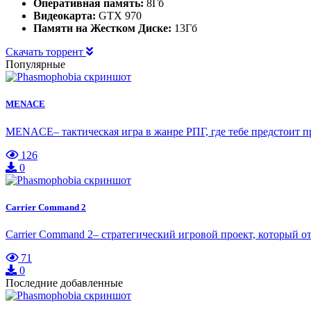
Оперативная память:
8Гб
Видеокарта:
GTX 970
Памяти на Жестком Диске:
13Гб
Скачать торрент
Популярные
MENACE
MENACE– тактическая игра в жанре РПГ, где тебе предстоит 
126
0
Carrier Command 2
Carrier Command 2– стратегический игровой проект, который
71
0
Последние добавленные