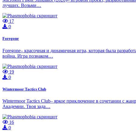
лучших. Возьми…
17
0
Foregone
Foregone– красочная и динамичная игра, которая была разрабо
война. Игра познаком…
19
0
Wintermoor Tactics Club
Wintermoor Tactics Club– яркое приключение в сочетании с жа
Академии. Твоя зада…
16
0