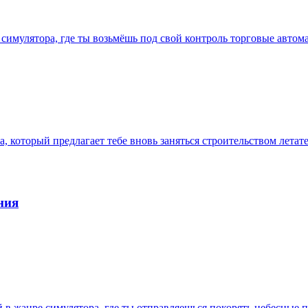
 симулятора, где ты возьмёшь под свой контроль торговые автом
а, который предлагает тебе вновь заняться строительством лета
ния
нный в жанре симулятора, где ты отправляешься покорять небесны