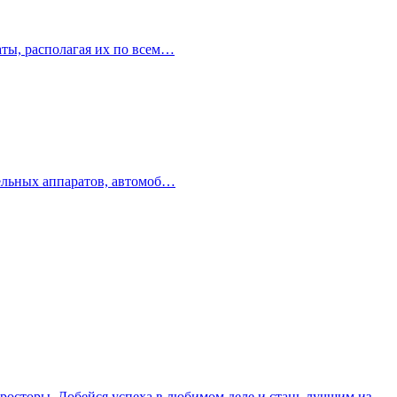
аты, располагая их по всем…
тельных аппаратов, автомоб…
е просторы. Добейся успеха в любимом деле и стань лучшим из