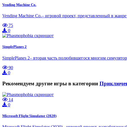
Vending Machine Co.
Vending Machine Co.– игровой проект, представленный в жанре
75
0
SimplePlanes 2
SimplePlanes 2– вторая часть полюбившегося многим симулятор
90
0
Рекомендуем другие игры в категории
Приключе
14
0
Microsoft Flight Simulator (2020)
Microsoft Flight Simulator (2020)– игровой проект, разработа