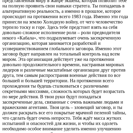
представленная миру в жанре экшена, которая позволит тебе
на полную проявить свои навыки стратега. Ты попадаешь в
альтернативную реальность, а именно в прошлое, которое
происходит на протяжении всего 1983 года. Именно эти года
принесли на землю Холодную войну, от чего человечество
терпело тоску и горе. Здесь тебе предстоит взять на себя
довольно сложное исполнение роли – роли предводителя
некого «Кабала», что подразумевает очень засекреченную
организацию, которая занимается разработкой и
усовершенствованием глобального заговора. Именно этот
заговор будет направлен на тотальный контроль над всем
миром. Эта организация действует уже на протяжении
довольно продолжительного времени, настраивая мировых
лидеров и различные масштабные организации друг против
друга, тем самым распространяя военные действия по все
большей и большей территории. На протяжении всего
прохождения ты будешь сталкиваться с различными
секретными миссиями, сложность которых будет возрастать
по мере действия. В твои руки будут попадаться
засекреченные дела, связанные с очень важными людьми и
вражескими агентами. Твоя цель – зловещий заговор, и ты
должен раскрыть все его покрытые мрачной пеленой тайны,
что сделать будет очень непросто. Тебя ждёт масса жутких
испытаний и опасностей для жизни, и чтобы их одолеть
необходимо особое внимание уделить именно улучшению