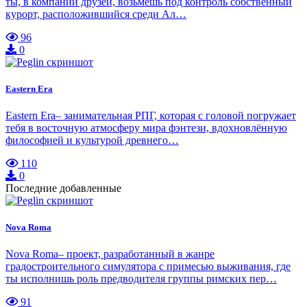
ты, в компании друзей, возьмёшь под контроль собственный
курорт, расположившийся среди Ал…
96
0
Eastern Era
Eastern Era– занимательная РПГ, которая с головой погружает
тебя в восточную атмосферу мира фэнтези, вдохновлённую
философией и культурой древнего…
110
0
Последние добавленные
Nova Roma
Nova Roma– проект, разработанный в жанре
градостроительного симулятора с примесью выживания, где
ты исполнишь роль предводителя группы римских пер…
91