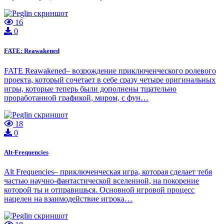
16
0
FATE: Reawakened
FATE Reawakened– возрождение приключенческого ролевого
проекта, который сочетает в себе сразу четыре оригинальных
игры, которые теперь были дополнены тщательно
проработанной графикой, миром, с фун…
18
0
Alt-Frequencies
Alt Frequencies– приключенческая игра, которая сделает тебя
частью научно-фантастической вселенной, на покорение
которой ты и отправишься. Основной игровой процесс
нацелен на взаимодействие игрока…