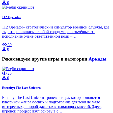
0
112 Operator
112 Operator– стратегический симулятор военной службы, где
ты, отправившись в любой город мира возьмёшься за
исполнение очень ответственной роли –…
80
0
Рекомендуем другие игры в категории
Аркады
25
0
Eternity: The Last Unicorn
Eternity The Last Unicorn– ролевая игра, которая является
классикой жанра боевик и подготовила для тебя не мало
интересных, а порой даже захватывающих миссий. Здесь
игровой процесс взял основу в с…