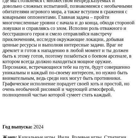
где мы столкнемся с множеством непредсказуемых и
довольно сложных испытаний, познакомимся с необычными
обитателями игрового мира, а также вступим в сражения с
коварными оппонентами. Главная задача – пройти
многочисленные уровни с начала и до конца, обходя стороной
ловушки и справляясь со злом. Исполни роль отважного и
бесстрашного героя и смело отправляйся навстречу
приключениям, исследуя окружающие локации, добывая
ценные ресурсы и выполняя интересные задачи. Враг не
дремлет и готов к нападению в любой момент и ты должен
быть к этому готов, поэтому позаботься о боевом арсенале, в
котором всегда должно находиться мощное оружие.
Персонажи, встречающиеся тебе на пути, будут совершенно
уникальны и каждый по-своему интересен, но нужно быть
внимательным, ведь среди них могут быть противники.
Графическое исполнение порадует своей хоть и простой, но
очень необычной рисовкой и чарующей атмосферой,
полноценной частью которой сумеет стать каждый.
Год выпуска:
2024
Жанр:
Казуальные игры, Инди, Ролевые игры, Стратегии