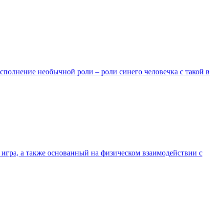
исполнение необычной роли – роли синего человечка с такой в
ая игра, а также основанный на физическом взаимодействии с