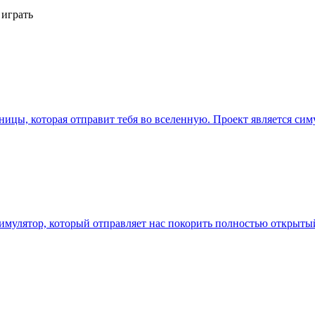
 играть
чницы, которая отправит тебя во вселенную. Проект является с
симулятор, который отправляет нас покорить полностью открыты