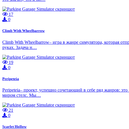
17
0
Climb With Wheelbarrow
Climb With Wheelbarrow– игра в жанре симулятора, которая отп
руках. Задача н…
19
0
Peripeteia
Peripeteia– проект, успешно сочетающий в себе ряд жанров: эт
миром стелс. Мы…
21
0
Scarlet Hollow