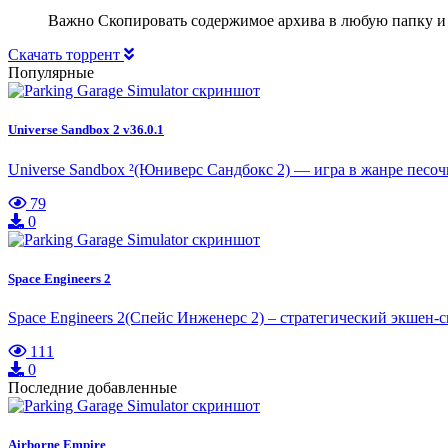
Важно Скопировать содержимое архива в любую папку и
Скачать торрент
Популярные
Universe Sandbox 2 v36.0.1
Universe Sandbox ²(Юниверс Сандбокс 2) — игра в жанре песо
79
0
Space Engineers 2
Space Engineers 2(Спейс Инженерс 2) – стратегический экшен-
111
0
Последние добавленные
Airborne Empire