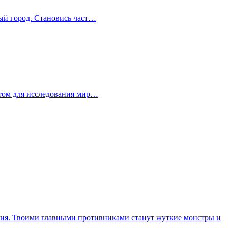
ный город. Становись част…
рытом для исследования мир…
ения. Твоими главными противниками станут жуткие монстры и