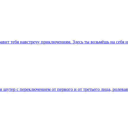
равит тебя навстречу приключениям. Здесь ты возьмёшь на себя 
о и шутер с переключением от первого и от третьего лица, ролев