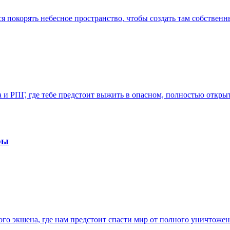
ся покорять небесное пространство, чтобы создать там собствен
ена и РПГ, где тебе предстоит выжить в опасном, полностью отк
ры
ого экшена, где нам предстоит спасти мир от полного уничтож