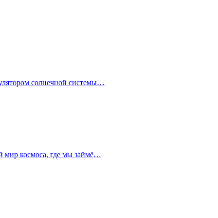
имулятором солнечной системы…
й мир космоса, где мы займё…