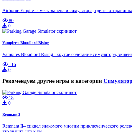
Airborne Empire– смесь экшена и симулятора, где ты отправишь
80
0
Vampires: Bloodlord Rising
Vampires Bloodlord Rising– крутое сочетание симулятора, экш
116
0
Рекомендуем другие игры в категории
Симулято
18
0
Remnant 2
Remnant II– сиквел знакомого многим приключенческого ролев
это значит, что к би…