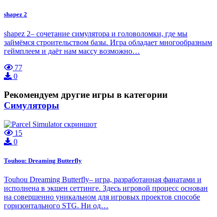
shapez 2
shapez 2– сочетание симулятора и головоломки, где мы
займёмся строительством базы. Игра обладает многообразным
геймплеем и даёт нам массу возможно…
77
0
Рекомендуем другие игры в категории
Симуляторы
15
0
Touhou: Dreaming Butterfly
Touhou Dreaming Butterfly– игра, разработанная фанатами и
исполнена в экшен сеттинге. Здесь игровой процесс основан
на совершенно уникальном для игровых проектов способе
горизонтального STG. Ни од…