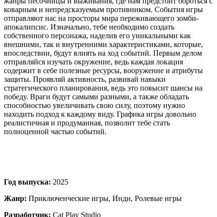
жанры песочницы и выживания, где нам предстоит бороться с
коварным и непредсказуемым противником. События игры
отправляют нас на просторы мира переживающего зомби-
апокалипсис. Изначально, тебе необходимо создать
собственного персонажа, наделив его уникальными как
внешними, так и внутренними характеристиками, которые,
впоследствии, будут влиять на ход событий. Первым делом
отправляйся изучать окружение, ведь каждая локация
содержит в себе полезные ресурсы, вооружение и атрибуты
защиты. Проявляй активность, развивай навыки
стратегического планирования, ведь это повысит шансы на
победу. Враги будут самыми разными, а также обладать
способностью увеличивать свою силу, поэтому нужно
находить подход к каждому виду. Графика игры довольно
реалистичная и продуманная, позволит тебе стать
полноценной частью событий.
Год выпуска:
2025
Жанр:
Приключенческие игры, Инди, Ролевые игры
Разработчик:
Cat Play Studio