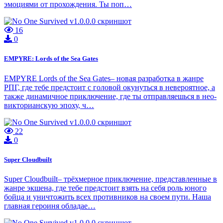
эмоциями от прохождения. Ты поп…
16
0
EMPYRE: Lords of the Sea Gates
EMPYRE Lords of the Sea Gates– новая разработка в жанре
РПГ, где тебе предстоит с головой окунуться в невероятное, а
также динамичное приключение, где ты отправляешься в нео-
викторианскую эпоху, ч…
22
0
Super Cloudbuilt
Super Cloudbuilt– трёхмерное приключение, представленные в
жанре экшена, где тебе предстоит взять на себя роль юного
бойца и уничтожить всех противников на своем пути. Наша
главная героиня обладае…