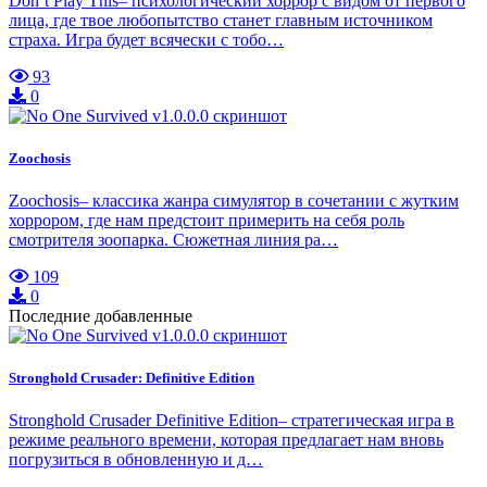
Don’t Play This– психологический хоррор с видом от первого
лица, где твое любопытство станет главным источником
страха. Игра будет всячески с тобо…
93
0
Zoochosis
Zoochosis– классика жанра симулятор в сочетании с жутким
хоррором, где нам предстоит примерить на себя роль
смотрителя зоопарка. Сюжетная линия ра…
109
0
Последние добавленные
Stronghold Crusader: Definitive Edition
Stronghold Crusader Definitive Edition– стратегическая игра в
режиме реального времени, которая предлагает нам вновь
погрузиться в обновленную и д…