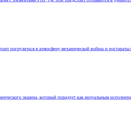
дстоит погрузиться в атмосферу механической войны и постарат
ченческого экшена, который порадует как визуальным исполнени