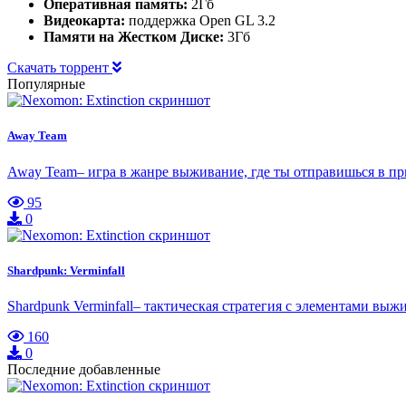
Оперативная память:
2Гб
Видеокарта:
поддержка Open GL 3.2
Памяти на Жестком Диске:
3Гб
Скачать торрент
Популярные
Away Team
Away Team– игра в жанре выживание, где ты отправишься в пр
95
0
Shardpunk: Verminfall
Shardpunk Verminfall– тактическая стратегия с элементами выж
160
0
Последние добавленные