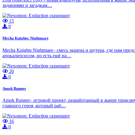
заданиями и загадкам…
15
0
Mecha Knights: Nightmare
Mecha Knights Nightmare– смесь экшена и шутера, где нам пре
апокалипсисом, но есть ещё на…
20
0
Amok Runner
Amok Runner– игровой проект, разработанный в жанре приклю
главного героя, который раб…
16
0