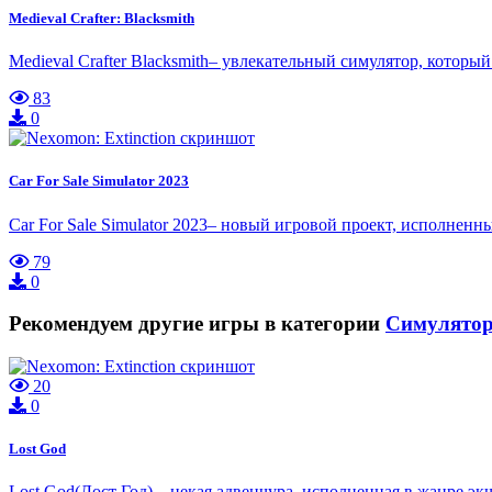
Medieval Crafter: Blacksmith
Medieval Crafter Blacksmith– увлекательный симулятор, которы
83
0
Car For Sale Simulator 2023
Car For Sale Simulator 2023– новый игровой проект, исполне
79
0
Рекомендуем другие игры в категории
Симулято
20
0
Lost God
Lost God(Лост Год) – некая адвенчура, исполненная в жанре эк