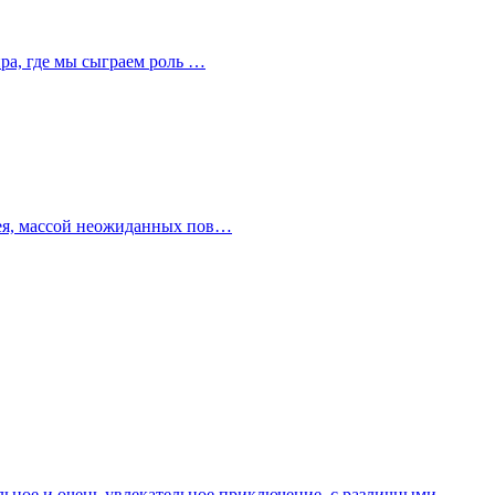
ира, где мы сыграем роль …
плея, массой неожиданных пов…
ельное и очень увлекательное приключение, с различными