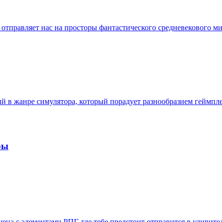
й отправляет нас на просторы фантастического средневекового м
нный в жанре симулятора, который порадует разнообразием гейм
ры
шена с элементами РПГ, где тебе предстоит отправится в удивит