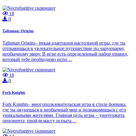
18
0
Talisman: Origins
Talisman Origins– некая адаптация настольной игры, где ты
отправишься в увлекательное путешествие по чарующему,
необычному миру. В игре есть определенный набор правил,
который тебе необходимо испо…
18
0
Fork Knights
Fork Knights– многопользовательская игра в стиле боевика,
где ты окунешься в необычный мир и познакомишься с его
уникальными жителями. Главная цель игры – уничтожить
оппонента, пройдя массу испыта…