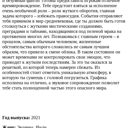
и безумный файтиг готовы предоставить игрокам отличное
времяпровождение. Тебе предстоит взяться за исполнение
очень необычной роли – роли жуткого оборотня, главная
задача которого – избежать правосудия. События отправляют
тебя прямиком в мир средневековья, где ты должен быть готов
столкнуться с жуткими мистическими созданиями,
преградами и тайнами, находящимися под пеленой мрака на
протяжении многих лет. Познакомься с главным героем – в
прошлом, самым обычным человеком, жизненные
обстоятельства которого сложились не самым лучшим
образом, что привело к смене облика. В таком состоянии он
может временами не контролировать свои эмоции, что
приводит к жутким последствиям. За это ты оказался за
решеткой, из которой теперь намерен сбежать. Из
особенностей стоит отметить уникальную атмосферу, в
которую ты сумеешь с головой погрузиться. Графика
исполнена на отлично, а звуковое сопровождение позволит
тебе стать полноценной частью этого опасного мира.
Год выпуска:
2021
Жанр:
Экшены, Инди