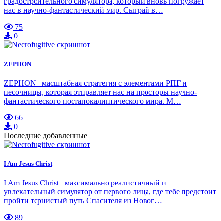
градостроительного симулятора, который вновь погружает
нас в научно-фантастический мир. Сыграй в…
75
0
ZEPHON
ZEPHON– масштабная стратегия с элементами РПГ и
песочницы, которая отправляет нас на просторы научно-
фантастического постапокалиптического мира. М…
66
0
Последние добавленные
I Am Jesus Christ
I Am Jesus Christ– максимально реалистичный и
увлекательный симулятор от первого лица, где тебе предстоит
пройти тернистый путь Спасителя из Новог…
89