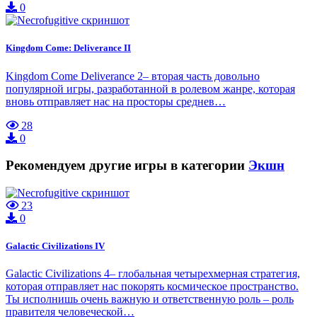
0
Kingdom Come: Deliverance II
Kingdom Come Deliverance 2– вторая часть довольно
популярной игры, разработанной в ролевом жанре, которая
вновь отправляет нас на просторы среднев…
28
0
Рекомендуем другие игры в категории
Экшн
23
0
Galactic Civilizations IV
Galactic Civilizations 4– глобальная четырехмерная стратегия,
которая отправляет нас покорять космическое пространство.
Ты исполнишь очень важную и ответственную роль – роль
правителя человеческой…