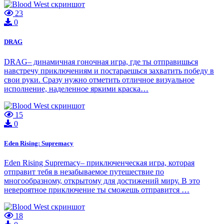
23
0
DRAG
DRAG– динамичная гоночная игра, где ты отправишься
навстречу приключениям и постараешься захватить победу в
свои руки. Сразу нужно отметить отличное визуальное
исполнение, наделенное яркими краска…
15
0
Eden Rising: Supremacy
Eden Rising Supremacy– приключенческая игра, которая
отправит тебя в незабываемое путешествие по
многообразному, открытому для достижений миру. В это
невероятное приключение ты сможешь отправится …
18