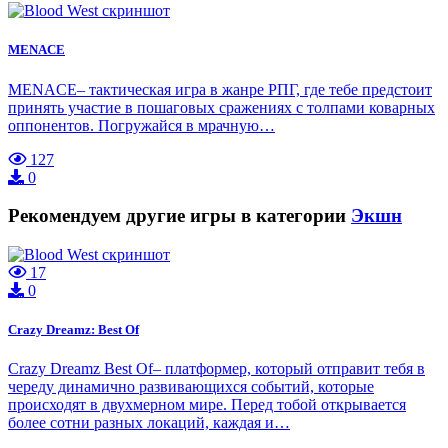
MENACE
MENACE– тактическая игра в жанре РПГ, где тебе предстоит
принять участие в пошаговых сражениях с толпами коварных
оппонентов. Погружайся в мрачную…
127
0
Рекомендуем другие игры в категории
Экшн
17
0
Crazy Dreamz: Best Of
Crazy Dreamz Best Of– платформер, который отправит тебя в
череду динамично развивающихся событий, которые
происходят в двухмерном мире. Перед тобой открывается
более сотни разных локаций, каждая и…