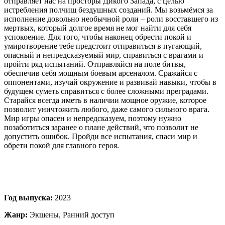
отправляет нас на просторы Дикого Запада, с целью
истребления полчищ бездушных созданий. Мы возьмёмся за
исполнение довольно необычной роли – роли восставшего из
мертвых, который долгое время не мог найти для себя
успокоение. Для того, чтобы наконец обрести покой и
умиротворение тебе предстоит отправиться в пугающий,
опасный и непредсказуемый мир, справиться с врагами и
пройти ряд испытаний. Отправляйся на поле битвы,
обеспечив себя мощным боевым арсеналом. Сражайся с
оппонентами, изучай окружение и развивай навыки, чтобы в
будущем суметь справиться с более сложными преградами.
Старайся всегда иметь в наличии мощное оружие, которое
позволит уничтожить любого, даже самого сильного врага.
Мир игры опасен и непредсказуем, поэтому нужно
позаботиться заранее о плане действий, что позволит не
допустить ошибок. Пройди все испытания, спаси мир и
обрети покой для главного героя.
Год выпуска:
2023
Жанр:
Экшены, Ранний доступ