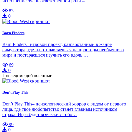
исполнение очень ответственной роли –…
83
0
Barn Finders
Barn Finders– игровой проект, разработанный в жанре
симулятора, где ты отправляешься на просторы необычного
мира и постараешься изучить его вдоль …
69
0
Последние добавленные
Don’t Play This
Don’t Play This– психологический хоррор с видом от первого
лица, где твое любопытство станет главным источником
страха. Игра будет всячески с тобо…
99
0