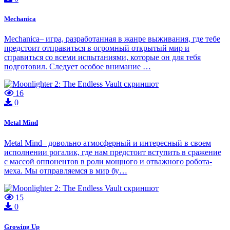
Mechanica
Mechanica– игра, разработанная в жанре выживания, где тебе
предстоит отправиться в огромный открытый мир и
справиться со всеми испытаниями, которые он для тебя
подготовил. Следует особое внимание …
16
0
Metal Mind
Metal Mind– довольно атмосферный и интересный в своем
исполнении рогалик, где нам предстоит вступить в сражение
с массой оппонентов в роли мощного и отважного робота-
меха. Мы отправляемся в мир бу…
15
0
Growing Up