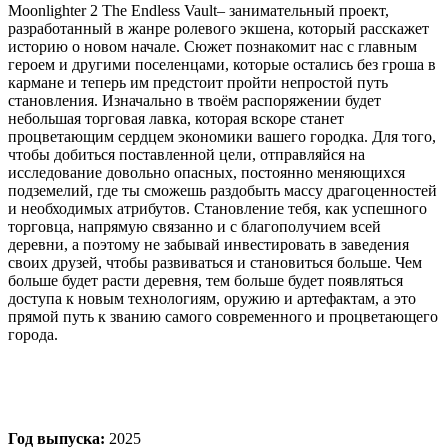
Moonlighter 2 The Endless Vault– занимательный проект,
разработанный в жанре ролевого экшена, который расскажет
историю о новом начале. Сюжет познакомит нас с главным
героем и другими поселенцами, которые остались без гроша в
кармане и теперь им предстоит пройти непростой путь
становления. Изначально в твоём распоряжении будет
небольшая торговая лавка, которая вскоре станет
процветающим сердцем экономики вашего городка. Для того,
чтобы добиться поставленной цели, отправляйся на
исследование довольно опасных, постоянно меняющихся
подземелий, где ты сможешь раздобыть массу драгоценностей
и необходимых атрибутов. Становление тебя, как успешного
торговца, напрямую связанно и с благополучием всей
деревни, а поэтому не забывай инвестировать в заведения
своих друзей, чтобы развиваться и становиться больше. Чем
больше будет расти деревня, тем больше будет появляться
доступа к новым технологиям, оружию и артефактам, а это
прямой путь к званию самого современного и процветающего
города.
Год выпуска:
2025