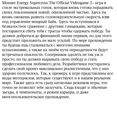
Monster Energy Supercross The Official Videogame 2– игра в
стиле экстремальных гонок, которая вновь готова порадовать
своих поклонников новой, обновленной частью. Здесь ты
вновь сможешь развить головокружительную скорость взяв
под управление мощный байк. Здесь ты вступишься в
безжалостное сражение с другими гонщиками, которые
постараются сбить тебя с трассы чтобы одержать победу. Ты
должен добраться до финишной линии первым, но для этого
предстоит приложить не мало усилий. По мере прохождения
ты будешь ешь сталкиваться с многочисленными
испытаниями, а также на твоём пути периодичности будут
встречаться опасности. Соперников одолеть не так уж и
просто, но ты должен вырывать свою победу и стать
профессионалом любимого дела. Разработчики постарались
сделать свой проект максимально реалистичным, что у них
здорово получилось. Так, к примеру, в игре представлены все
виды мотоциклов, которые существуют и в нашем реальном
мире. Также здесь есть сразу несколько режимов игры, что
точно не позволит тебе заскучать. Сюда входят и обычные
заезды, и чемпионаты, и режим карьеры, и даже
многопользовательское прохождение.