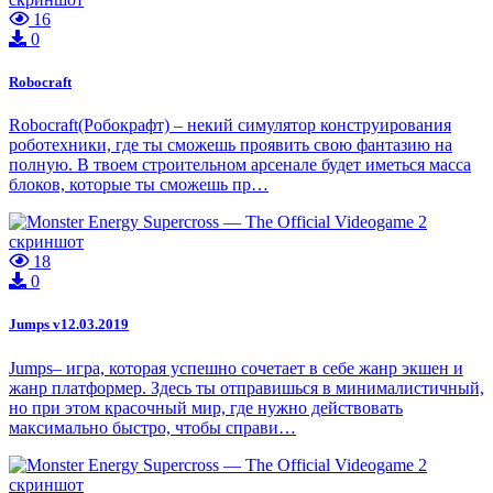
16
0
Robocraft
Robocraft(Робокрафт) – некий симулятор конструирования
роботехники, где ты сможешь проявить свою фантазию на
полную. В твоем строительном арсенале будет иметься масса
блоков, которые ты сможешь пр…
18
0
Jumps v12.03.2019
Jumps– игра, которая успешно сочетает в себе жанр экшен и
жанр платформер. Здесь ты отправишься в минималистичный,
но при этом красочный мир, где нужно действовать
максимально быстро, чтобы справи…