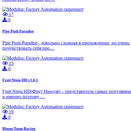
17
0
Pipe Push Paradise
Pipe Push Paradise– довольно сложная в прохождении, но очень
почувствовать себя про…
15
0
Fruit Ninja HD v1.6.1
Fruit Ninja HD(Фрут Ниндзя) – представитель самых популярны
и именно поэтому …
19
0
Blusm Tusm Racing