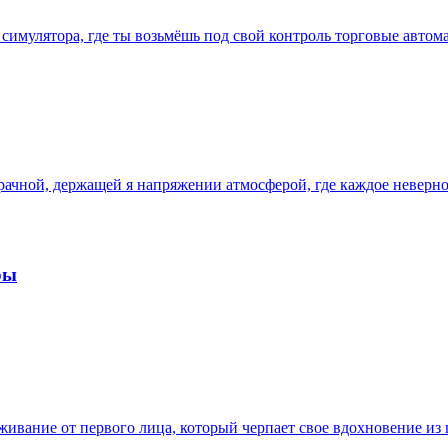
 симулятора, где ты возьмёшь под свой контроль торговые автом
мрачной, держащей я напряжении атмосферой, где каждое невер
ры
живание от первого лица, который черпает свое вдохновение из