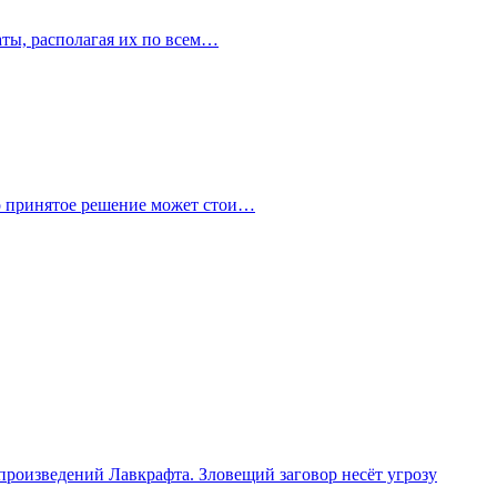
аты, располагая их по всем…
но принятое решение может стои…
 произведений Лавкрафта. Зловещий заговор несёт угрозу