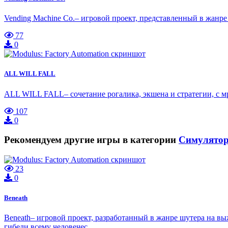
Vending Machine Co.– игровой проект, представленный в жанре
77
0
ALL WILL FALL
ALL WILL FALL– сочетание рогалика, экшена и стратегии, с 
107
0
Рекомендуем другие игры в категории
Симулято
23
0
Beneath
Beneath– игровой проект, разработанный в жанре шутера на вы
гибели всему человечес…