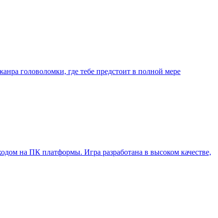
жанра головоломки, где тебе предстоит в полной мере
ходом на ПК платформы. Игра разработана в высоком качестве,