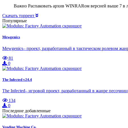
Важно Распаковать архив WINRARом версией выше 7 в любо
Скачать торрент
Популярные
Mewgenics
Mewgenics– проект, разработанный в тактическом ролевом жан
81
0
The Infected v24.4
The Infected– игровой проект, разработанный в жанре песочниц
134
0
Последние добавленные
Vending Machine Co.