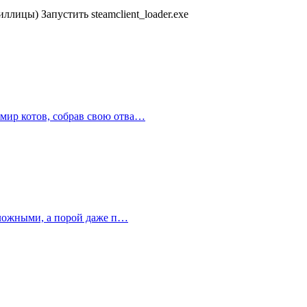
лицы) Запустить steamclient_loader.exe
 мир котов, собрав свою отва…
 сложными, а порой даже п…