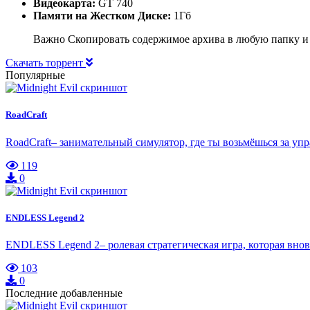
Видеокарта:
GT 740
Памяти на Жестком Диске:
1Гб
Важно Скопировать содержимое архива в любую папку и
Скачать торрент
Популярные
RoadCraft
RoadCraft– занимательный симулятор, где ты возьмёшься за у
119
0
ENDLESS Legend 2
ENDLESS Legend 2– ролевая стратегическая игра, которая вно
103
0
Последние добавленные