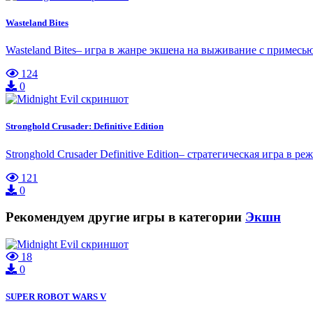
Wasteland Bites
Wasteland Bites– игра в жанре экшена на выживание с примес
124
0
Stronghold Crusader: Definitive Edition
Stronghold Crusader Definitive Edition– стратегическая игра в
121
0
Рекомендуем другие игры в категории
Экшн
18
0
SUPER ROBOT WARS V