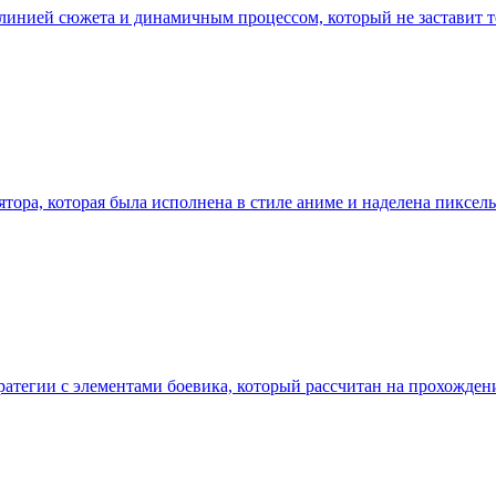
 линией сюжета и динамичным процессом, который не заставит те
ра, которая была исполнена в стиле аниме и наделена пиксель
тегии с элементами боевика, который рассчитан на прохождение