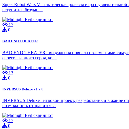
Super Robot Wars V– тактическая ролевая игра с увлекательной
вступить в безумн…
17
0
BAD END THEATER
BAD END THEATER– визуальная новелла с элементами симулято
своего главного героя, ко…
13
0
INVERSUS Deluxe v1.7.8
INVERSUS Deluxe– игровой проект, разработанный в жанре стра
возможность отправится…
17
0