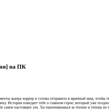
сия] на ПК
элементы жанра хоррор и готова отправить в мрачный мир, чтобы 
чеку. История поведает тебе о главном герое, который уже позд
бе самое настоящее зло. Ты принимаешься за чтение и теперь не